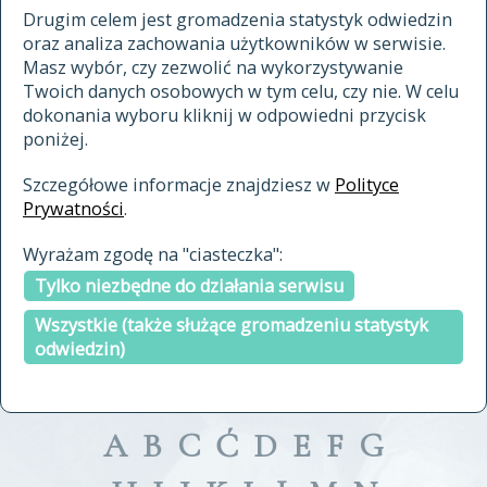
materiały archiwalne
Drugim celem jest gromadzenia statystyk odwiedzin
oraz analiza zachowania użytkowników w serwisie.
cytowanie
Masz wybór, czy zezwolić na wykorzystywanie
kontakt
Twoich danych osobowych w tym celu, czy nie. W celu
dokonania wyboru kliknij w odpowiedni przycisk
poniżej.
Szczegółowe informacje znajdziesz w
Polityce
Prywatności
.
przeszukaj także hasła w
Wyrażam zgodę na "ciasteczka":
indeksie
Tylko niezbędne do działania serwisu
a fronte
a tergo
Wszystkie (także służące gromadzeniu statystyk
odwiedzin)
A
B
C
Ć
D
E
F
G