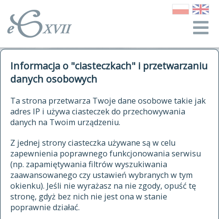
o Słowniku
Informacja o "ciasteczkach" i przetwarzaniu
autorzy Słownika
kwerendy
danych osobowych
jak cytować Słownik
historia
ELEKTRONICZNY SŁOWNIK
Ta strona przetwarza Twoje dane osobowe takie jak
publikacje
adres IP i używa ciasteczek do przechowywania
JĘZYKA POLSKIEGO
źródła
danych na Twoim urządzeniu.
XVII I XVIII WIEKU
autorzy tekstów źródłowych
Z jednej strony ciasteczka używane są w celu
zapewnienia poprawnego funkcjonowania serwisu
zasady opracowania
(np. zapamiętywania filtrów wyszukiwania
statystyki
zaawansowanego czy ustawień wybranych w tym
znajdź hasła
okienku). Jeśli nie wyrażasz na nie zgody, opuść tę
najnowsze hasła
stronę, gdyż bez nich nie jest ona w stanie
poprawnie działać.
zaczynające się od
ostatnio zmodyfikowane hasła