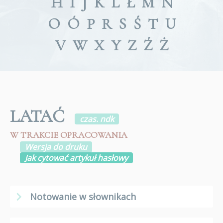
H
I
J
K
L
Ł
M
N
O
Ó
P
R
S
Ś
T
U
V
W
X
Y
Z
Ź
Ż
LATAĆ
czas. ndk
W TRAKCIE OPRACOWANIA
Wersja do druku
Jak cytować artykuł hasłowy
Notowanie w słownikach