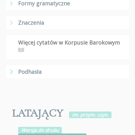
Formy gramatyczne
Znaczenia
Więcej cytatów w Korpusie Barokowym
Podhasła
LATAJĄCY
im. przym. czyn.
Wersja do druku