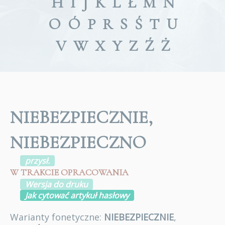
H
I
J
K
L
Ł
M
N
O
Ó
P
R
S
Ś
T
U
V
W
X
Y
Z
Ź
Ż
NIEBEZPIECZNIE,
NIEBEZPIECZNO
przysł.
W TRAKCIE OPRACOWANIA
Wersja do druku
Jak cytować artykuł hasłowy
Warianty fonetyczne:
NIEBEZPIECZNIE
,