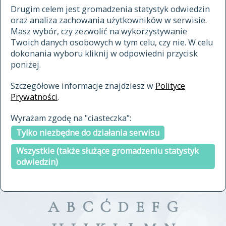
materiały archiwalne
Drugim celem jest gromadzenia statystyk odwiedzin
oraz analiza zachowania użytkowników w serwisie.
cytowanie
Masz wybór, czy zezwolić na wykorzystywanie
kontakt
Twoich danych osobowych w tym celu, czy nie. W celu
dokonania wyboru kliknij w odpowiedni przycisk
poniżej.
Szczegółowe informacje znajdziesz w
Polityce
Prywatności
.
przeszukaj także hasła w
Wyrażam zgodę na "ciasteczka":
indeksie
Tylko niezbędne do działania serwisu
a fronte
a tergo
Wszystkie (także służące gromadzeniu statystyk
odwiedzin)
A
B
C
Ć
D
E
F
G