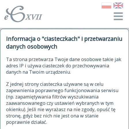
o Słowniku
Informacja o "ciasteczkach" i przetwarzaniu
autorzy Słownika
kwerendy
danych osobowych
jak cytować Słownik
historia
ELEKTRONICZNY SŁOWNIK
Ta strona przetwarza Twoje dane osobowe takie jak
publikacje
adres IP i używa ciasteczek do przechowywania
JĘZYKA POLSKIEGO
źródła
danych na Twoim urządzeniu.
XVII I XVIII WIEKU
autorzy tekstów źródłowych
Z jednej strony ciasteczka używane są w celu
zapewnienia poprawnego funkcjonowania serwisu
zasady opracowania
(np. zapamiętywania filtrów wyszukiwania
statystyki
zaawansowanego czy ustawień wybranych w tym
znajdź hasła
okienku). Jeśli nie wyrażasz na nie zgody, opuść tę
najnowsze hasła
stronę, gdyż bez nich nie jest ona w stanie
poprawnie działać.
zaczynające się od
ostatnio zmodyfikowane hasła