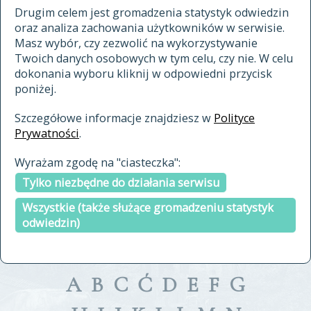
materiały archiwalne
Drugim celem jest gromadzenia statystyk odwiedzin
oraz analiza zachowania użytkowników w serwisie.
cytowanie
Masz wybór, czy zezwolić na wykorzystywanie
kontakt
Twoich danych osobowych w tym celu, czy nie. W celu
dokonania wyboru kliknij w odpowiedni przycisk
poniżej.
Szczegółowe informacje znajdziesz w
Polityce
Prywatności
.
przeszukaj także hasła w
Wyrażam zgodę na "ciasteczka":
indeksie
Tylko niezbędne do działania serwisu
a fronte
a tergo
Wszystkie (także służące gromadzeniu statystyk
odwiedzin)
A
B
C
Ć
D
E
F
G