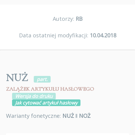
Autorzy:
RB
Data ostatniej modyfikacji:
10.04.2018
NUŻ
part.
ZALĄŻEK ARTYKUŁU HASŁOWEGO
Wersja do druku
Jak cytować artykuł hasłowy
Warianty fonetyczne:
NUŻ
ǁ
NOŻ