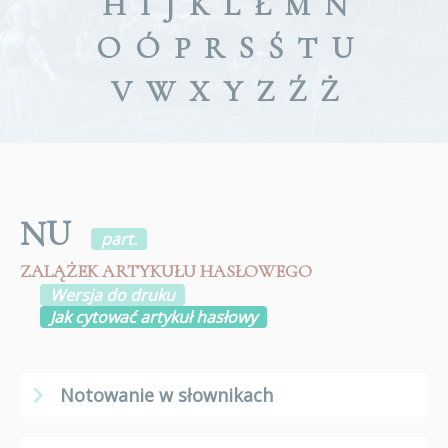
H
I
J
K
L
Ł
M
N
O
Ó
P
R
S
Ś
T
U
V
W
X
Y
Z
Ź
Ż
NU
part.
ZALĄŻEK ARTYKUŁU HASŁOWEGO
Wersja do druku
Jak cytować artykuł hasłowy
Notowanie w słownikach