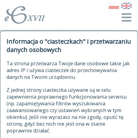
o Słowniku
Informacja o "ciasteczkach" i przetwarzaniu
autorzy Słownika
kwerendy
danych osobowych
jak cytować Słownik
historia
ELEKTRONICZNY SŁOWNIK
Ta strona przetwarza Twoje dane osobowe takie jak
publikacje
adres IP i używa ciasteczek do przechowywania
JĘZYKA POLSKIEGO
źródła
danych na Twoim urządzeniu.
XVII I XVIII WIEKU
autorzy tekstów źródłowych
Z jednej strony ciasteczka używane są w celu
zapewnienia poprawnego funkcjonowania serwisu
zasady opracowania
(np. zapamiętywania filtrów wyszukiwania
statystyki
zaawansowanego czy ustawień wybranych w tym
znajdź hasła
okienku). Jeśli nie wyrażasz na nie zgody, opuść tę
najnowsze hasła
stronę, gdyż bez nich nie jest ona w stanie
poprawnie działać.
zaczynające się od
ostatnio zmodyfikowane hasła