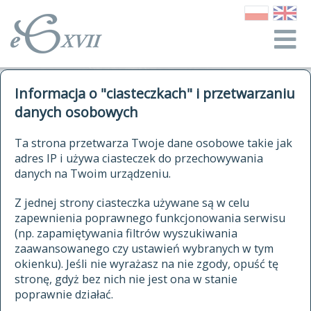
o Słowniku
Informacja o "ciasteczkach" i przetwarzaniu
autorzy Słownika
kwerendy
danych osobowych
jak cytować Słownik
historia
ELEKTRONICZNY SŁOWNIK
Ta strona przetwarza Twoje dane osobowe takie jak
publikacje
adres IP i używa ciasteczek do przechowywania
JĘZYKA POLSKIEGO
źródła
danych na Twoim urządzeniu.
XVII I XVIII WIEKU
autorzy tekstów źródłowych
Z jednej strony ciasteczka używane są w celu
zapewnienia poprawnego funkcjonowania serwisu
zasady opracowania
(np. zapamiętywania filtrów wyszukiwania
statystyki
zaawansowanego czy ustawień wybranych w tym
znajdź hasła
okienku). Jeśli nie wyrażasz na nie zgody, opuść tę
najnowsze hasła
stronę, gdyż bez nich nie jest ona w stanie
poprawnie działać.
zaczynające się od
ostatnio zmodyfikowane hasła