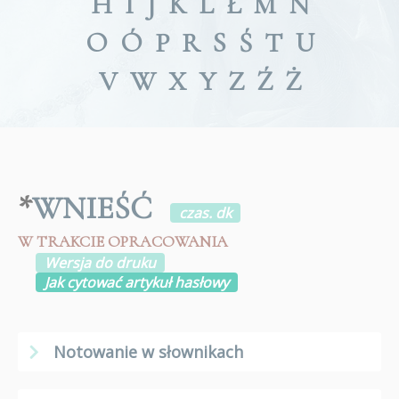
H
I
J
K
L
Ł
M
N
O
Ó
P
R
S
Ś
T
U
V
W
X
Y
Z
Ź
Ż
*
WNIEŚĆ
czas. dk
W TRAKCIE OPRACOWANIA
Wersja do druku
Jak cytować artykuł hasłowy
Notowanie w słownikach