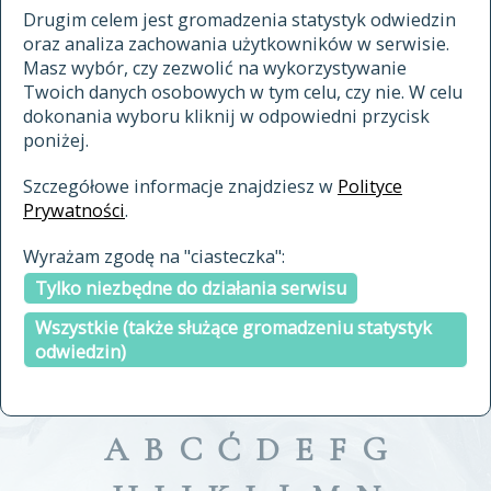
materiały archiwalne
Drugim celem jest gromadzenia statystyk odwiedzin
oraz analiza zachowania użytkowników w serwisie.
cytowanie
Masz wybór, czy zezwolić na wykorzystywanie
kontakt
Twoich danych osobowych w tym celu, czy nie. W celu
dokonania wyboru kliknij w odpowiedni przycisk
poniżej.
Szczegółowe informacje znajdziesz w
Polityce
Prywatności
.
przeszukaj także hasła w
Wyrażam zgodę na "ciasteczka":
indeksie
Tylko niezbędne do działania serwisu
a fronte
a tergo
Wszystkie (także służące gromadzeniu statystyk
odwiedzin)
A
B
C
Ć
D
E
F
G