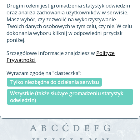
materiały archiwalne
Drugim celem jest gromadzenia statystyk odwiedzin
oraz analiza zachowania użytkowników w serwisie.
cytowanie
Masz wybór, czy zezwolić na wykorzystywanie
kontakt
Twoich danych osobowych w tym celu, czy nie. W celu
dokonania wyboru kliknij w odpowiedni przycisk
poniżej.
Szczegółowe informacje znajdziesz w
Polityce
Prywatności
.
przeszukaj także hasła w
Wyrażam zgodę na "ciasteczka":
indeksie
Tylko niezbędne do działania serwisu
a fronte
a tergo
Wszystkie (także służące gromadzeniu statystyk
odwiedzin)
A
B
C
Ć
D
E
F
G