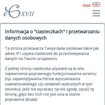
o Słowniku
Informacja o "ciasteczkach" i przetwarzaniu
autorzy Słownika
kwerendy
danych osobowych
jak cytować Słownik
historia
ELEKTRONICZNY SŁOWNIK
Ta strona przetwarza Twoje dane osobowe takie jak
publikacje
adres IP i używa ciasteczek do przechowywania
JĘZYKA POLSKIEGO
źródła
danych na Twoim urządzeniu.
XVII I XVIII WIEKU
autorzy tekstów źródłowych
Z jednej strony ciasteczka używane są w celu
zapewnienia poprawnego funkcjonowania serwisu
zasady opracowania
(np. zapamiętywania filtrów wyszukiwania
statystyki
zaawansowanego czy ustawień wybranych w tym
znajdź hasła
okienku). Jeśli nie wyrażasz na nie zgody, opuść tę
najnowsze hasła
stronę, gdyż bez nich nie jest ona w stanie
poprawnie działać.
zaczynające się od
ostatnio zmodyfikowane hasła