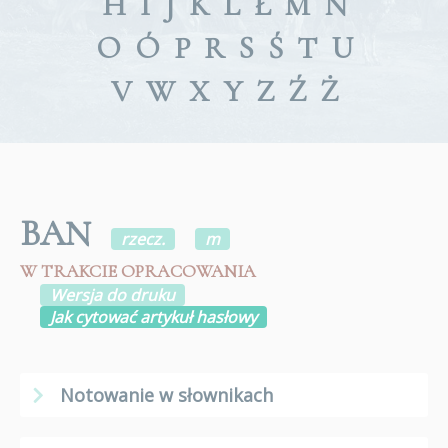
H
I
J
K
L
Ł
M
N
O
Ó
P
R
S
Ś
T
U
V
W
X
Y
Z
Ź
Ż
BAN
rzecz.
m
W TRAKCIE OPRACOWANIA
Wersja do druku
Jak cytować artykuł hasłowy
Notowanie w słownikach