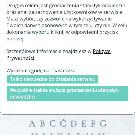
materiały archiwalne
Drugim celem jest gromadzenia statystyk odwiedzin
oraz analiza zachowania użytkowników w serwisie.
cytowanie
Masz wybór, czy zezwolić na wykorzystywanie
kontakt
Twoich danych osobowych w tym celu, czy nie. W celu
dokonania wyboru kliknij w odpowiedni przycisk
poniżej.
Szczegółowe informacje znajdziesz w
Polityce
Prywatności
.
przeszukaj także hasła w
Wyrażam zgodę na "ciasteczka":
indeksie
Tylko niezbędne do działania serwisu
a fronte
a tergo
Wszystkie (także służące gromadzeniu statystyk
odwiedzin)
A
B
C
Ć
D
E
F
G