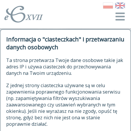
o Słowniku
Informacja o "ciasteczkach" i przetwarzaniu
autorzy Słownika
kwerendy
danych osobowych
jak cytować Słownik
historia
ELEKTRONICZNY SŁOWNIK
Ta strona przetwarza Twoje dane osobowe takie jak
publikacje
adres IP i używa ciasteczek do przechowywania
JĘZYKA POLSKIEGO
źródła
danych na Twoim urządzeniu.
XVII I XVIII WIEKU
autorzy tekstów źródłowych
Z jednej strony ciasteczka używane są w celu
zapewnienia poprawnego funkcjonowania serwisu
zasady opracowania
(np. zapamiętywania filtrów wyszukiwania
statystyki
zaawansowanego czy ustawień wybranych w tym
znajdź hasła
okienku). Jeśli nie wyrażasz na nie zgody, opuść tę
najnowsze hasła
stronę, gdyż bez nich nie jest ona w stanie
poprawnie działać.
zaczynające się od
ostatnio zmodyfikowane hasła