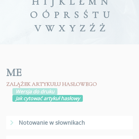
H
I
J
K
L
Ł
M
N
O
Ó
P
R
S
Ś
T
U
V
W
X
Y
Z
Ź
Ż
ME
ZALĄŻEK ARTYKUŁU HASŁOWEGO
Wersja do druku
Jak cytować artykuł hasłowy
Notowanie w słownikach