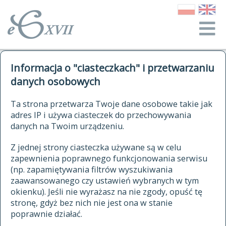
o Słowniku
Informacja o "ciasteczkach" i przetwarzaniu
autorzy Słownika
kwerendy
danych osobowych
jak cytować Słownik
historia
ELEKTRONICZNY SŁOWNIK
Ta strona przetwarza Twoje dane osobowe takie jak
publikacje
adres IP i używa ciasteczek do przechowywania
JĘZYKA POLSKIEGO
źródła
danych na Twoim urządzeniu.
XVII I XVIII WIEKU
autorzy tekstów źródłowych
Z jednej strony ciasteczka używane są w celu
zapewnienia poprawnego funkcjonowania serwisu
zasady opracowania
(np. zapamiętywania filtrów wyszukiwania
statystyki
zaawansowanego czy ustawień wybranych w tym
znajdź hasła
okienku). Jeśli nie wyrażasz na nie zgody, opuść tę
najnowsze hasła
stronę, gdyż bez nich nie jest ona w stanie
poprawnie działać.
zaczynające się od
ostatnio zmodyfikowane hasła