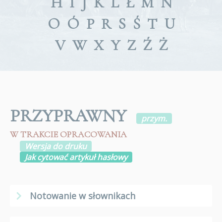
H
I
J
K
L
Ł
M
N
O
Ó
P
R
S
Ś
T
U
V
W
X
Y
Z
Ź
Ż
PRZYPRAWNY
przym.
W TRAKCIE OPRACOWANIA
Wersja do druku
Jak cytować artykuł hasłowy
Notowanie w słownikach