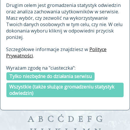
materiały archiwalne
Drugim celem jest gromadzenia statystyk odwiedzin
oraz analiza zachowania użytkowników w serwisie.
cytowanie
Masz wybór, czy zezwolić na wykorzystywanie
kontakt
Twoich danych osobowych w tym celu, czy nie. W celu
dokonania wyboru kliknij w odpowiedni przycisk
poniżej.
Szczegółowe informacje znajdziesz w
Polityce
Prywatności
.
przeszukaj także hasła w
Wyrażam zgodę na "ciasteczka":
indeksie
Tylko niezbędne do działania serwisu
a fronte
a tergo
Wszystkie (także służące gromadzeniu statystyk
odwiedzin)
A
B
C
Ć
D
E
F
G