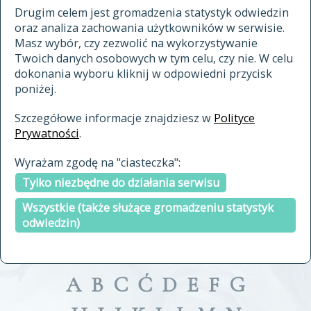
materiały archiwalne
Drugim celem jest gromadzenia statystyk odwiedzin
oraz analiza zachowania użytkowników w serwisie.
cytowanie
Masz wybór, czy zezwolić na wykorzystywanie
kontakt
Twoich danych osobowych w tym celu, czy nie. W celu
dokonania wyboru kliknij w odpowiedni przycisk
poniżej.
Szczegółowe informacje znajdziesz w
Polityce
Prywatności
.
przeszukaj także hasła w
Wyrażam zgodę na "ciasteczka":
indeksie
Tylko niezbędne do działania serwisu
a fronte
a tergo
Wszystkie (także służące gromadzeniu statystyk
odwiedzin)
A
B
C
Ć
D
E
F
G