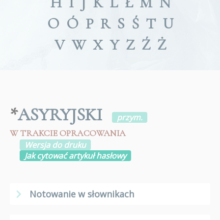
H
I
J
K
L
Ł
M
N
O
Ó
P
R
S
Ś
T
U
V
W
X
Y
Z
Ź
Ż
*
ASYRYJSKI
przym.
W TRAKCIE OPRACOWANIA
Wersja do druku
Jak cytować artykuł hasłowy
Notowanie w słownikach