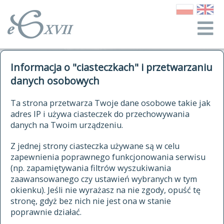
o Słowniku
Informacja o "ciasteczkach" i przetwarzaniu
autorzy Słownika
kwerendy
danych osobowych
jak cytować Słownik
historia
ELEKTRONICZNY SŁOWNIK
Ta strona przetwarza Twoje dane osobowe takie jak
publikacje
adres IP i używa ciasteczek do przechowywania
JĘZYKA POLSKIEGO
źródła
danych na Twoim urządzeniu.
XVII I XVIII WIEKU
autorzy tekstów źródłowych
Z jednej strony ciasteczka używane są w celu
zapewnienia poprawnego funkcjonowania serwisu
zasady opracowania
(np. zapamiętywania filtrów wyszukiwania
statystyki
zaawansowanego czy ustawień wybranych w tym
znajdź hasła
okienku). Jeśli nie wyrażasz na nie zgody, opuść tę
najnowsze hasła
stronę, gdyż bez nich nie jest ona w stanie
poprawnie działać.
zaczynające się od
ostatnio zmodyfikowane hasła