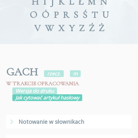
H
I
J
K
L
Ł
M
N
O
Ó
P
R
S
Ś
T
U
V
W
X
Y
Z
Ź
Ż
GACH
rzecz.
m
W TRAKCIE OPRACOWANIA
Wersja do druku
Jak cytować artykuł hasłowy
Notowanie w słownikach