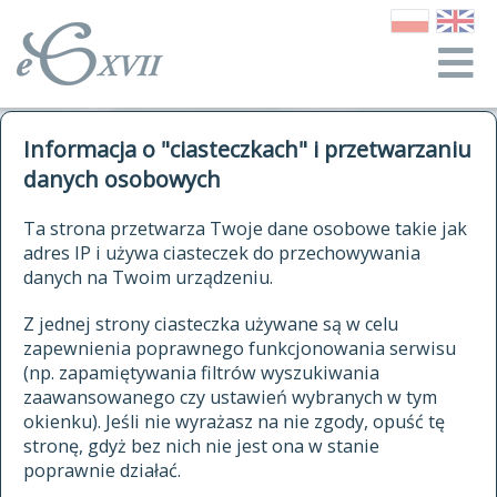
o Słowniku
Informacja o "ciasteczkach" i przetwarzaniu
autorzy Słownika
kwerendy
danych osobowych
jak cytować Słownik
historia
ELEKTRONICZNY SŁOWNIK
Ta strona przetwarza Twoje dane osobowe takie jak
publikacje
adres IP i używa ciasteczek do przechowywania
JĘZYKA POLSKIEGO
źródła
danych na Twoim urządzeniu.
XVII I XVIII WIEKU
autorzy tekstów źródłowych
Z jednej strony ciasteczka używane są w celu
zapewnienia poprawnego funkcjonowania serwisu
zasady opracowania
(np. zapamiętywania filtrów wyszukiwania
statystyki
zaawansowanego czy ustawień wybranych w tym
znajdź hasła
okienku). Jeśli nie wyrażasz na nie zgody, opuść tę
najnowsze hasła
stronę, gdyż bez nich nie jest ona w stanie
poprawnie działać.
zaczynające się od
ostatnio zmodyfikowane hasła