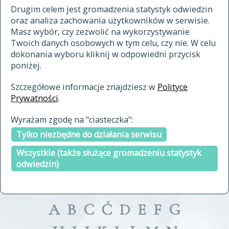
materiały archiwalne
Drugim celem jest gromadzenia statystyk odwiedzin
oraz analiza zachowania użytkowników w serwisie.
cytowanie
Masz wybór, czy zezwolić na wykorzystywanie
kontakt
Twoich danych osobowych w tym celu, czy nie. W celu
dokonania wyboru kliknij w odpowiedni przycisk
poniżej.
Szczegółowe informacje znajdziesz w
Polityce
Prywatności
.
przeszukaj także hasła w
Wyrażam zgodę na "ciasteczka":
indeksie
Tylko niezbędne do działania serwisu
a fronte
a tergo
Wszystkie (także służące gromadzeniu statystyk
odwiedzin)
A
B
C
Ć
D
E
F
G