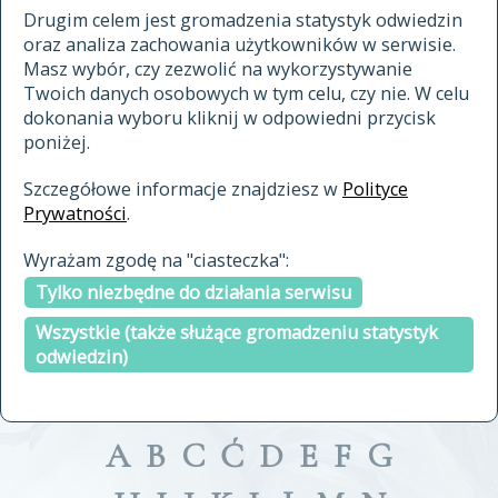
materiały archiwalne
Drugim celem jest gromadzenia statystyk odwiedzin
oraz analiza zachowania użytkowników w serwisie.
cytowanie
Masz wybór, czy zezwolić na wykorzystywanie
kontakt
Twoich danych osobowych w tym celu, czy nie. W celu
dokonania wyboru kliknij w odpowiedni przycisk
poniżej.
Szczegółowe informacje znajdziesz w
Polityce
Prywatności
.
przeszukaj także hasła w
Wyrażam zgodę na "ciasteczka":
indeksie
Tylko niezbędne do działania serwisu
a fronte
a tergo
Wszystkie (także służące gromadzeniu statystyk
odwiedzin)
A
B
C
Ć
D
E
F
G