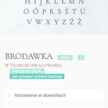
H
I
J
K
L
Ł
M
N
O
Ó
P
R
S
Ś
T
U
V
W
X
Y
Z
Ź
Ż
BRODAWKA
rzecz.
ż
W TRAKCIE OPRACOWANIA
Wersja do druku
Jak cytować artykuł hasłowy
Notowanie w słownikach