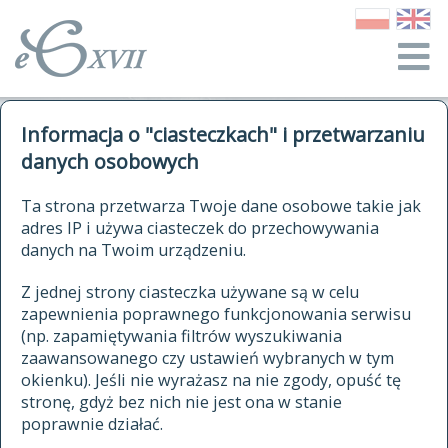
o Słowniku
Informacja o "ciasteczkach" i przetwarzaniu
autorzy Słownika
kwerendy
danych osobowych
jak cytować Słownik
historia
ELEKTRONICZNY SŁOWNIK
Ta strona przetwarza Twoje dane osobowe takie jak
publikacje
adres IP i używa ciasteczek do przechowywania
JĘZYKA POLSKIEGO
źródła
danych na Twoim urządzeniu.
XVII I XVIII WIEKU
autorzy tekstów źródłowych
Z jednej strony ciasteczka używane są w celu
zapewnienia poprawnego funkcjonowania serwisu
zasady opracowania
(np. zapamiętywania filtrów wyszukiwania
statystyki
zaawansowanego czy ustawień wybranych w tym
znajdź hasła
okienku). Jeśli nie wyrażasz na nie zgody, opuść tę
najnowsze hasła
stronę, gdyż bez nich nie jest ona w stanie
poprawnie działać.
zaczynające się od
ostatnio zmodyfikowane hasła