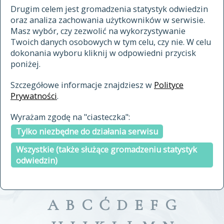
materiały archiwalne
Drugim celem jest gromadzenia statystyk odwiedzin
oraz analiza zachowania użytkowników w serwisie.
cytowanie
Masz wybór, czy zezwolić na wykorzystywanie
kontakt
Twoich danych osobowych w tym celu, czy nie. W celu
dokonania wyboru kliknij w odpowiedni przycisk
poniżej.
Szczegółowe informacje znajdziesz w
Polityce
Prywatności
.
przeszukaj także hasła w
Wyrażam zgodę na "ciasteczka":
indeksie
Tylko niezbędne do działania serwisu
a fronte
a tergo
Wszystkie (także służące gromadzeniu statystyk
odwiedzin)
A
B
C
Ć
D
E
F
G