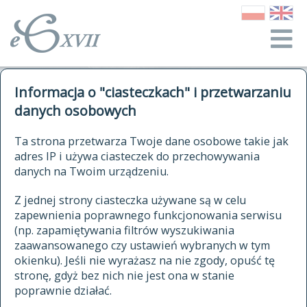
o Słowniku
Informacja o "ciasteczkach" i przetwarzaniu
autorzy Słownika
kwerendy
danych osobowych
jak cytować Słownik
historia
ELEKTRONICZNY SŁOWNIK
Ta strona przetwarza Twoje dane osobowe takie jak
publikacje
adres IP i używa ciasteczek do przechowywania
JĘZYKA POLSKIEGO
źródła
danych na Twoim urządzeniu.
XVII I XVIII WIEKU
autorzy tekstów źródłowych
Z jednej strony ciasteczka używane są w celu
zapewnienia poprawnego funkcjonowania serwisu
zasady opracowania
(np. zapamiętywania filtrów wyszukiwania
statystyki
zaawansowanego czy ustawień wybranych w tym
znajdź hasła
okienku). Jeśli nie wyrażasz na nie zgody, opuść tę
najnowsze hasła
stronę, gdyż bez nich nie jest ona w stanie
poprawnie działać.
zaczynające się od
ostatnio zmodyfikowane hasła