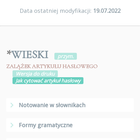
Data ostatniej modyfikacji:
19.07.2022
*
WIESKI
przym.
ZALĄŻEK ARTYKUŁU HASŁOWEGO
Wersja do druku
Jak cytować artykuł hasłowy
Notowanie w słownikach
Formy gramatyczne