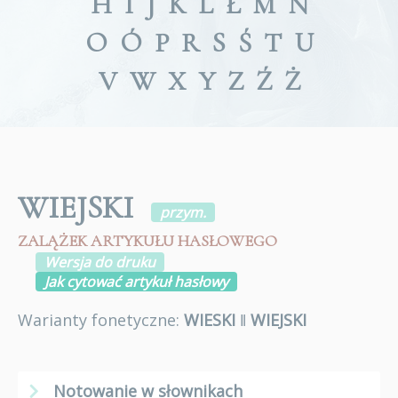
H
I
J
K
L
Ł
M
N
O
Ó
P
R
S
Ś
T
U
V
W
X
Y
Z
Ź
Ż
WIEJSKI
przym.
ZALĄŻEK ARTYKUŁU HASŁOWEGO
Wersja do druku
Jak cytować artykuł hasłowy
Warianty fonetyczne:
WIESKI
ǁ
WIEJSKI
Notowanie w słownikach