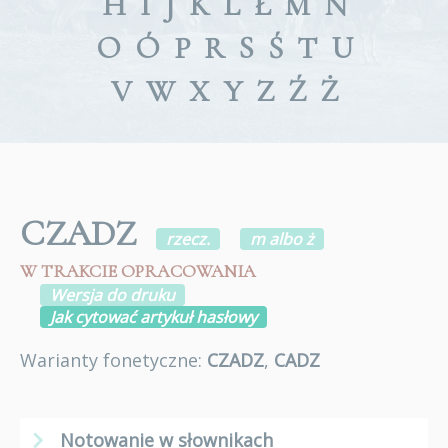
H
I
J
K
L
Ł
M
N
O
Ó
P
R
S
Ś
T
U
V
W
X
Y
Z
Ź
Ż
CZADZ
rzecz.
m albo ż
W TRAKCIE OPRACOWANIA
Wersja do druku
Jak cytować artykuł hasłowy
Warianty fonetyczne:
CZADZ
,
CADZ
Notowanie w słownikach