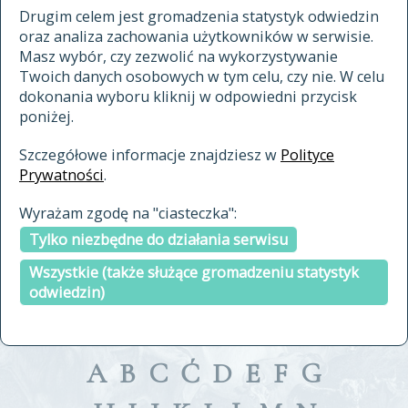
materiały archiwalne
Drugim celem jest gromadzenia statystyk odwiedzin
oraz analiza zachowania użytkowników w serwisie.
cytowanie
Masz wybór, czy zezwolić na wykorzystywanie
kontakt
Twoich danych osobowych w tym celu, czy nie. W celu
dokonania wyboru kliknij w odpowiedni przycisk
poniżej.
Szczegółowe informacje znajdziesz w
Polityce
Prywatności
.
przeszukaj także hasła w
Wyrażam zgodę na "ciasteczka":
indeksie
Tylko niezbędne do działania serwisu
a fronte
a tergo
Wszystkie (także służące gromadzeniu statystyk
odwiedzin)
A
B
C
Ć
D
E
F
G