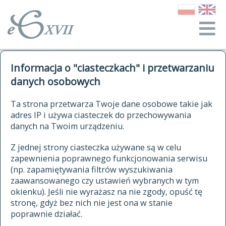
o Słowniku
Informacja o "ciasteczkach" i przetwarzaniu
autorzy Słownika
kwerendy
danych osobowych
jak cytować Słownik
historia
ELEKTRONICZNY SŁOWNIK
Ta strona przetwarza Twoje dane osobowe takie jak
publikacje
adres IP i używa ciasteczek do przechowywania
JĘZYKA POLSKIEGO
źródła
danych na Twoim urządzeniu.
XVII I XVIII WIEKU
autorzy tekstów źródłowych
Z jednej strony ciasteczka używane są w celu
zapewnienia poprawnego funkcjonowania serwisu
zasady opracowania
(np. zapamiętywania filtrów wyszukiwania
statystyki
zaawansowanego czy ustawień wybranych w tym
znajdź hasła
okienku). Jeśli nie wyrażasz na nie zgody, opuść tę
najnowsze hasła
stronę, gdyż bez nich nie jest ona w stanie
poprawnie działać.
zaczynające się od
ostatnio zmodyfikowane hasła