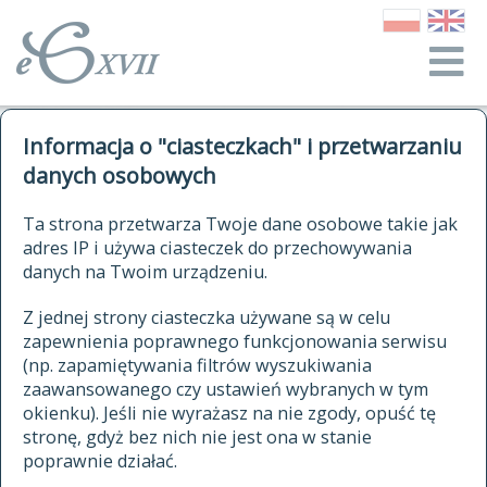
o Słowniku
Informacja o "ciasteczkach" i przetwarzaniu
autorzy Słownika
kwerendy
danych osobowych
jak cytować Słownik
historia
ELEKTRONICZNY SŁOWNIK
Ta strona przetwarza Twoje dane osobowe takie jak
publikacje
adres IP i używa ciasteczek do przechowywania
JĘZYKA POLSKIEGO
źródła
danych na Twoim urządzeniu.
XVII I XVIII WIEKU
autorzy tekstów źródłowych
Z jednej strony ciasteczka używane są w celu
zapewnienia poprawnego funkcjonowania serwisu
zasady opracowania
(np. zapamiętywania filtrów wyszukiwania
statystyki
zaawansowanego czy ustawień wybranych w tym
znajdź hasła
okienku). Jeśli nie wyrażasz na nie zgody, opuść tę
najnowsze hasła
stronę, gdyż bez nich nie jest ona w stanie
poprawnie działać.
zaczynające się od
ostatnio zmodyfikowane hasła