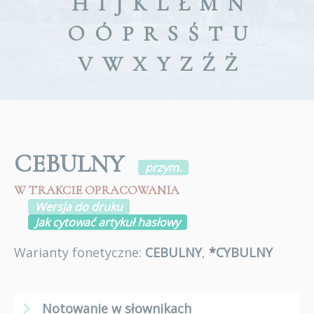
H
I
J
K
L
Ł
M
N
O
Ó
P
R
S
Ś
T
U
V
W
X
Y
Z
Ź
Ż
CEBULNY
przym.
W TRAKCIE OPRACOWANIA
Wersja do druku
Jak cytować artykuł hasłowy
Warianty fonetyczne:
CEBULNY
,
*
CYBULNY
Notowanie w słownikach