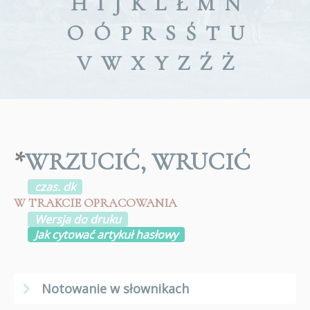
H
I
J
K
L
Ł
M
N
O
Ó
P
R
S
Ś
T
U
V
W
X
Y
Z
Ź
Ż
*
WRZUCIĆ, WRUCIĆ
czas. dk
W TRAKCIE OPRACOWANIA
Wersja do druku
Jak cytować artykuł hasłowy
Notowanie w słownikach