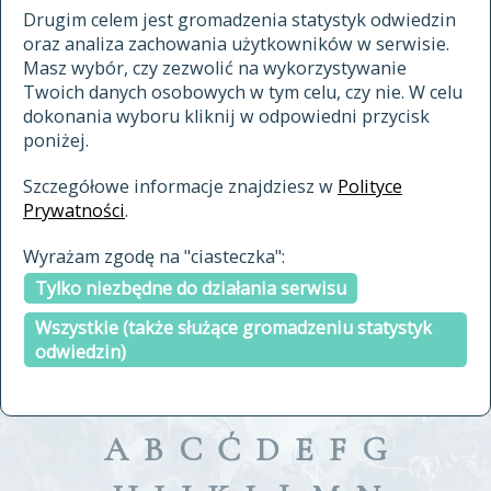
materiały archiwalne
Drugim celem jest gromadzenia statystyk odwiedzin
oraz analiza zachowania użytkowników w serwisie.
cytowanie
Masz wybór, czy zezwolić na wykorzystywanie
kontakt
Twoich danych osobowych w tym celu, czy nie. W celu
dokonania wyboru kliknij w odpowiedni przycisk
poniżej.
Szczegółowe informacje znajdziesz w
Polityce
Prywatności
.
przeszukaj także hasła w
Wyrażam zgodę na "ciasteczka":
indeksie
Tylko niezbędne do działania serwisu
a fronte
a tergo
Wszystkie (także służące gromadzeniu statystyk
odwiedzin)
A
B
C
Ć
D
E
F
G