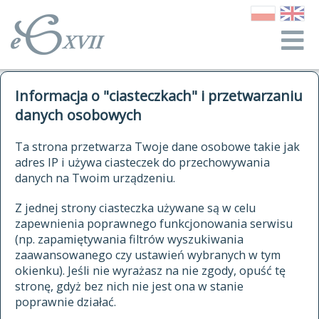
o Słowniku
Informacja o "ciasteczkach" i przetwarzaniu
autorzy Słownika
kwerendy
danych osobowych
jak cytować Słownik
historia
ELEKTRONICZNY SŁOWNIK
Ta strona przetwarza Twoje dane osobowe takie jak
publikacje
adres IP i używa ciasteczek do przechowywania
JĘZYKA POLSKIEGO
źródła
danych na Twoim urządzeniu.
XVII I XVIII WIEKU
autorzy tekstów źródłowych
Z jednej strony ciasteczka używane są w celu
zapewnienia poprawnego funkcjonowania serwisu
zasady opracowania
(np. zapamiętywania filtrów wyszukiwania
statystyki
zaawansowanego czy ustawień wybranych w tym
znajdź hasła
okienku). Jeśli nie wyrażasz na nie zgody, opuść tę
najnowsze hasła
stronę, gdyż bez nich nie jest ona w stanie
poprawnie działać.
zaczynające się od
ostatnio zmodyfikowane hasła