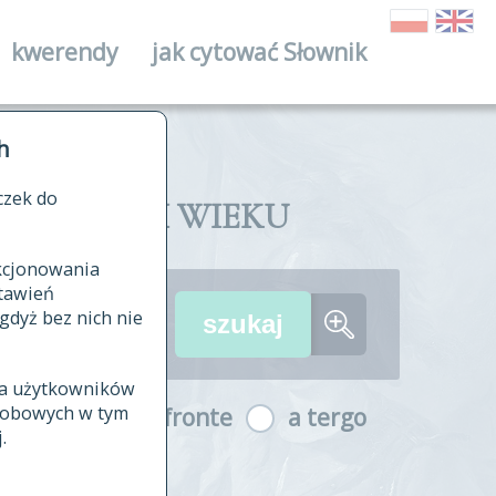
kwerendy
jak cytować Słownik
ika
h
czek do
II I XVIII WIEKU
nkcjonowania
ów źródłowych
tawień
wania
gdyż bez nich nie
ia użytkowników
ła
osobowych w tym
a fronte
a tergo
yfikowane
.