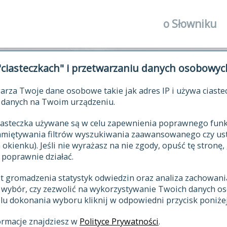
o Słowniku
autorzy Słown
"ciasteczkach" i przetwarzaniu danych osobowyc
historia
arza Twoje dane osobowe takie jak adres IP i używa ciaste
publikacje
ŁOWNIK JĘZYKA POLSKIEGO XV
danych na Twoim urządzeniu.
źródła
 ciasteczka używane są w celu zapewnienia poprawnego fu
autorzy tekst
pamiętywania filtrów wyszukiwania zaawansowanego czy us
zasady opraco
kienku). Jeśli nie wyrażasz na nie zgody, opuść tę stronę, 
 poprawnie działać.
statystyki
st gromadzenia statystyk odwiedzin oraz analiza zachowan
najnowsze has
z wybór, czy zezwolić na wykorzystywanie Twoich danych 
eksie
ostatnio zmod
celu dokonania wyboru kliknij w odpowiedni przycisk poniżej
hasła
ormacje znajdziesz w
Polityce Prywatności
.