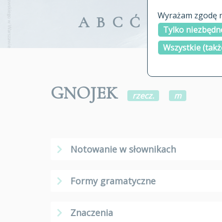
Wyrażam zgodę na
A
B
C
Ć
D
E
F
G
Tylko niezbędne
Wszystkie (takż
GNOJEK
rzecz.
m
Notowanie w słownikach
Formy gramatyczne
Znaczenia