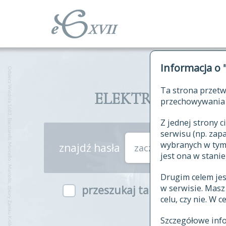
Informacja o 
Ta strona przetw
ELEKTRONICZNY S
przechowywania 
Z jednej strony
serwisu (np. za
wybranych w tym o
znajdź hasła
zaczynające się od
jest ona w stanie
Drugim celem je
w serwisie. Mas
przeszukaj także hasła w ind
celu, czy nie. W 
Szczegółowe inf