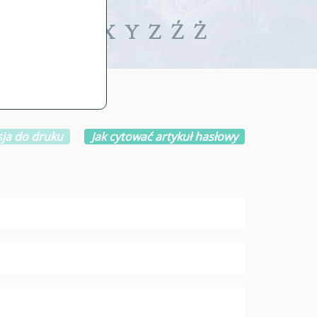
iwalne
T
U
V
W
X
Y
Z
Ź
Ż
ja do druku
Jak cytować artykuł hasłowy