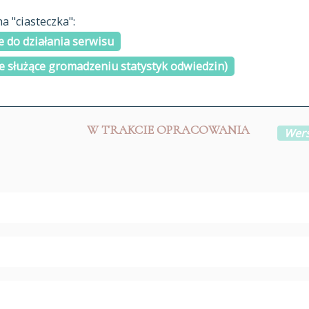
materiały arch
 "ciasteczka":
H
I
J
K
L
Ł
M
N
O
Ó
P
cytowanie
R
S
Ś
 do działania serwisu
kontakt
e służące gromadzeniu statystyk odwiedzin)
W TRAKCIE OPRACOWANIA
Wers