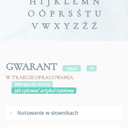
H
I
J
K
L
Ł
M
N
O
Ó
P
R
S
Ś
T
U
V
W
X
Y
Z
Ź
Ż
GWARANT
rzecz.
m
W TRAKCIE OPRACOWANIA
Wersja do druku
Jak cytować artykuł hasłowy
Notowanie w słownikach