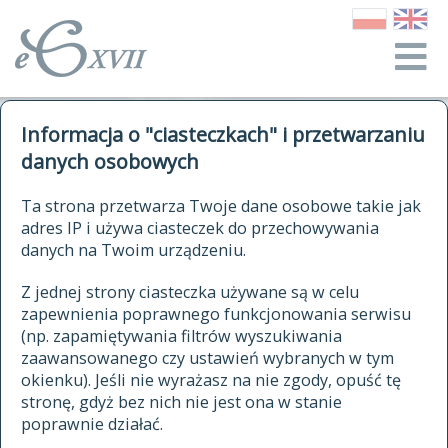
o Słowniku
Informacja o "ciasteczkach" i przetwarzaniu
autorzy Słownika
kwerendy
danych osobowych
jak cytować Słownik
historia
ELEKTRONICZNY SŁOWNIK
Ta strona przetwarza Twoje dane osobowe takie jak
publikacje
adres IP i używa ciasteczek do przechowywania
JĘZYKA POLSKIEGO
źródła
danych na Twoim urządzeniu.
XVII I XVIII WIEKU
autorzy tekstów źródłowych
Z jednej strony ciasteczka używane są w celu
zapewnienia poprawnego funkcjonowania serwisu
zasady opracowania
(np. zapamiętywania filtrów wyszukiwania
statystyki
zaawansowanego czy ustawień wybranych w tym
znajdź hasła
okienku). Jeśli nie wyrażasz na nie zgody, opuść tę
najnowsze hasła
stronę, gdyż bez nich nie jest ona w stanie
poprawnie działać.
zaczynające się od
ostatnio zmodyfikowane hasła