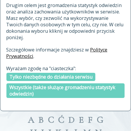
materiały archiwalne
Drugim celem jest gromadzenia statystyk odwiedzin
oraz analiza zachowania użytkowników w serwisie.
cytowanie
Masz wybór, czy zezwolić na wykorzystywanie
kontakt
Twoich danych osobowych w tym celu, czy nie. W celu
dokonania wyboru kliknij w odpowiedni przycisk
poniżej.
Szczegółowe informacje znajdziesz w
Polityce
Prywatności
.
przeszukaj także hasła w
Wyrażam zgodę na "ciasteczka":
indeksie
Tylko niezbędne do działania serwisu
a fronte
a tergo
Wszystkie (także służące gromadzeniu statystyk
odwiedzin)
A
B
C
Ć
D
E
F
G