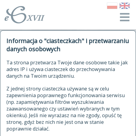
o Słowniku
Informacja o "ciasteczkach" i przetwarzaniu
autorzy Słownika
kwerendy
danych osobowych
jak cytować Słownik
historia
ELEKTRONICZNY SŁOWNIK
Ta strona przetwarza Twoje dane osobowe takie jak
publikacje
adres IP i używa ciasteczek do przechowywania
JĘZYKA POLSKIEGO
źródła
danych na Twoim urządzeniu.
XVII I XVIII WIEKU
autorzy tekstów źródłowych
Z jednej strony ciasteczka używane są w celu
zapewnienia poprawnego funkcjonowania serwisu
zasady opracowania
(np. zapamiętywania filtrów wyszukiwania
statystyki
zaawansowanego czy ustawień wybranych w tym
znajdź hasła
okienku). Jeśli nie wyrażasz na nie zgody, opuść tę
najnowsze hasła
stronę, gdyż bez nich nie jest ona w stanie
poprawnie działać.
zaczynające się od
ostatnio zmodyfikowane hasła