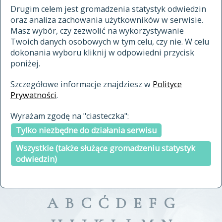
materiały archiwalne
Drugim celem jest gromadzenia statystyk odwiedzin
oraz analiza zachowania użytkowników w serwisie.
cytowanie
Masz wybór, czy zezwolić na wykorzystywanie
kontakt
Twoich danych osobowych w tym celu, czy nie. W celu
dokonania wyboru kliknij w odpowiedni przycisk
poniżej.
Szczegółowe informacje znajdziesz w
Polityce
Prywatności
.
przeszukaj także hasła w
Wyrażam zgodę na "ciasteczka":
indeksie
Tylko niezbędne do działania serwisu
a fronte
a tergo
Wszystkie (także służące gromadzeniu statystyk
odwiedzin)
A
B
C
Ć
D
E
F
G