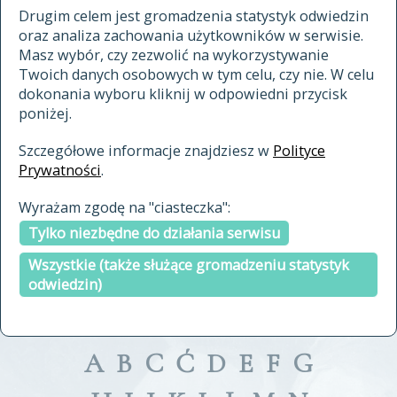
materiały archiwalne
Drugim celem jest gromadzenia statystyk odwiedzin
oraz analiza zachowania użytkowników w serwisie.
cytowanie
Masz wybór, czy zezwolić na wykorzystywanie
kontakt
Twoich danych osobowych w tym celu, czy nie. W celu
dokonania wyboru kliknij w odpowiedni przycisk
poniżej.
Szczegółowe informacje znajdziesz w
Polityce
Prywatności
.
przeszukaj także hasła w
Wyrażam zgodę na "ciasteczka":
indeksie
Tylko niezbędne do działania serwisu
a fronte
a tergo
Wszystkie (także służące gromadzeniu statystyk
odwiedzin)
A
B
C
Ć
D
E
F
G