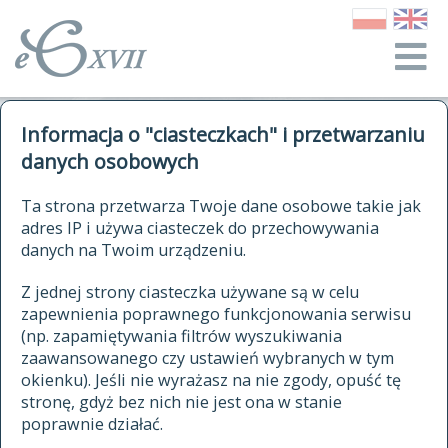
o Słowniku
Informacja o "ciasteczkach" i przetwarzaniu
autorzy Słownika
kwerendy
danych osobowych
jak cytować Słownik
historia
ELEKTRONICZNY SŁOWNIK
Ta strona przetwarza Twoje dane osobowe takie jak
publikacje
adres IP i używa ciasteczek do przechowywania
JĘZYKA POLSKIEGO
źródła
danych na Twoim urządzeniu.
XVII I XVIII WIEKU
autorzy tekstów źródłowych
Z jednej strony ciasteczka używane są w celu
zapewnienia poprawnego funkcjonowania serwisu
zasady opracowania
(np. zapamiętywania filtrów wyszukiwania
statystyki
zaawansowanego czy ustawień wybranych w tym
znajdź hasła
okienku). Jeśli nie wyrażasz na nie zgody, opuść tę
najnowsze hasła
stronę, gdyż bez nich nie jest ona w stanie
poprawnie działać.
zaczynające się od
ostatnio zmodyfikowane hasła