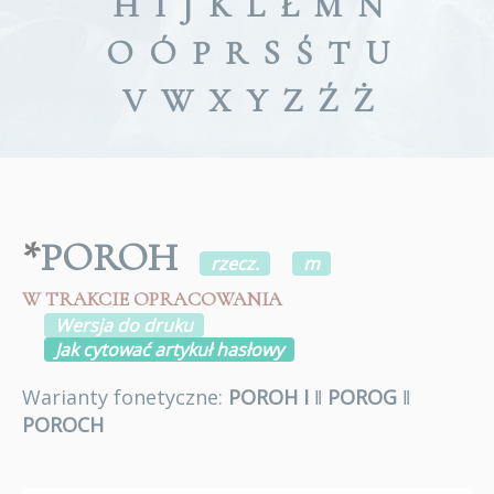
H
I
J
K
L
Ł
M
N
O
Ó
P
R
S
Ś
T
U
V
W
X
Y
Z
Ź
Ż
*
POROH
rzecz.
m
W TRAKCIE OPRACOWANIA
Wersja do druku
Jak cytować artykuł hasłowy
Warianty fonetyczne:
POROH I
ǁ
POROG
ǁ
POROCH