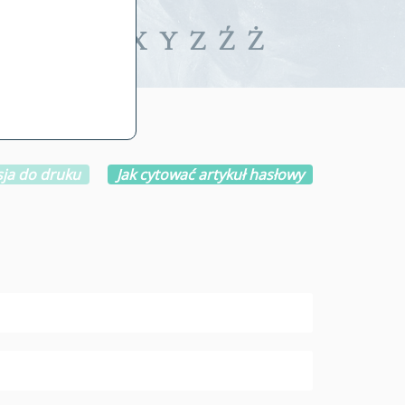
iwalne
T
U
V
W
X
Y
Z
Ź
Ż
ja do druku
Jak cytować artykuł hasłowy