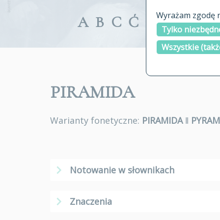
Wyrażam zgodę na
A
B
C
Ć
D
E
F
G
Tylko niezbędne
Wszystkie (takż
PIRAMIDA
Warianty fonetyczne:
PIRAMIDA
ǁ
PYRAM
Notowanie w słownikach
Znaczenia