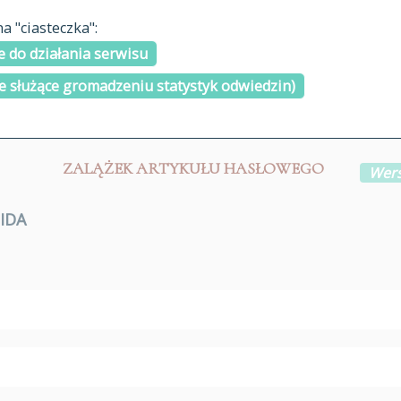
materiały arch
 "ciasteczka":
H
I
J
K
L
Ł
M
N
O
Ó
P
cytowanie
R
S
Ś
 do działania serwisu
kontakt
e służące gromadzeniu statystyk odwiedzin)
ZALĄŻEK ARTYKUŁU HASŁOWEGO
Wers
IDA