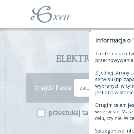
Informacja o 
Ta strona przetw
ELEKTRONICZNY S
przechowywania 
Z jednej strony
serwisu (np. za
wybranych w tym o
znajdź hasła
zaczynające się od
jest ona w stanie
Drugim celem je
w serwisie. Mas
przeszukaj także hasła w ind
celu, czy nie. W 
Szczegółowe inf