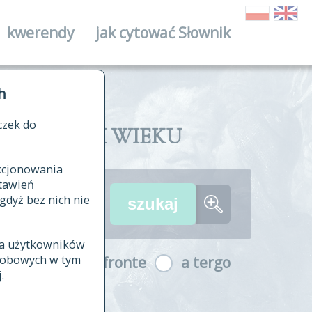
kwerendy
jak cytować Słownik
ika
h
czek do
II I XVIII WIEKU
nkcjonowania
ów źródłowych
tawień
wania
gdyż bez nich nie
ia użytkowników
ła
osobowych w tym
a fronte
a tergo
yfikowane
.