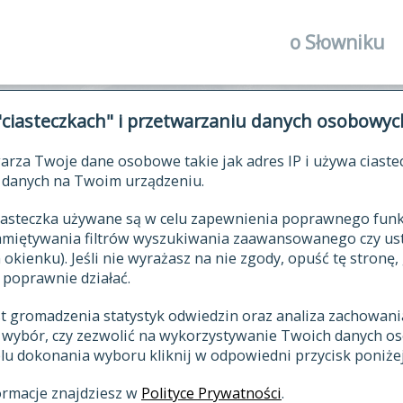
o Słowniku
autorzy Słown
"ciasteczkach" i przetwarzaniu danych osobowyc
historia
arza Twoje dane osobowe takie jak adres IP i używa ciaste
publikacje
ŁOWNIK JĘZYKA POLSKIEGO XV
danych na Twoim urządzeniu.
źródła
 ciasteczka używane są w celu zapewnienia poprawnego fu
autorzy tekst
pamiętywania filtrów wyszukiwania zaawansowanego czy us
zasady opraco
kienku). Jeśli nie wyrażasz na nie zgody, opuść tę stronę, 
 poprawnie działać.
statystyki
st gromadzenia statystyk odwiedzin oraz analiza zachowan
najnowsze has
z wybór, czy zezwolić na wykorzystywanie Twoich danych 
eksie
ostatnio zmod
celu dokonania wyboru kliknij w odpowiedni przycisk poniżej
hasła
ormacje znajdziesz w
Polityce Prywatności
.