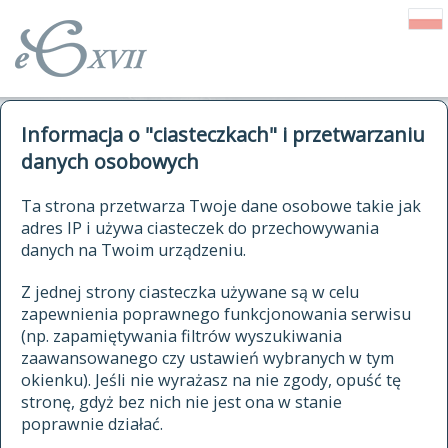
o Słowniku
Informacja o "ciasteczkach" i przetwarzaniu
autorzy Słownika
kwerendy
danych osobowych
jak cytować Słownik
historia
ELEKTRONICZNY SŁOWNIK
Ta strona przetwarza Twoje dane osobowe takie jak
publikacje
adres IP i używa ciasteczek do przechowywania
JĘZYKA POLSKIEGO
źródła
danych na Twoim urządzeniu.
XVII I XVIII WIEKU
autorzy tekstów źródłowych
Z jednej strony ciasteczka używane są w celu
zapewnienia poprawnego funkcjonowania serwisu
zasady opracowania
(np. zapamiętywania filtrów wyszukiwania
statystyki
zaawansowanego czy ustawień wybranych w tym
znajdź hasła
okienku). Jeśli nie wyrażasz na nie zgody, opuść tę
najnowsze hasła
stronę, gdyż bez nich nie jest ona w stanie
poprawnie działać.
zaczynające się od
ostatnio zmodyfikowane hasła