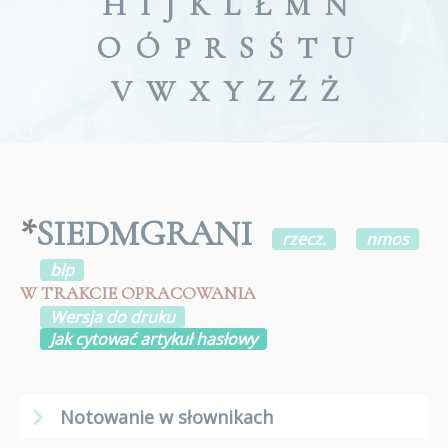
H
I
J
K
L
Ł
M
N
O
Ó
P
R
S
Ś
T
U
V
W
X
Y
Z
Ź
Ż
*
SIEDMGRANI
rzecz.
nmos
blp
W TRAKCIE OPRACOWANIA
Wersja do druku
Jak cytować artykuł hasłowy
Notowanie w słownikach