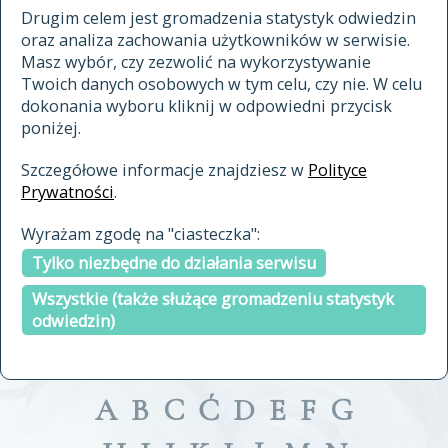
materiały archiwalne
Drugim celem jest gromadzenia statystyk odwiedzin
oraz analiza zachowania użytkowników w serwisie.
cytowanie
Masz wybór, czy zezwolić na wykorzystywanie
kontakt
Twoich danych osobowych w tym celu, czy nie. W celu
dokonania wyboru kliknij w odpowiedni przycisk
poniżej.
Szczegółowe informacje znajdziesz w
Polityce
Prywatności
.
przeszukaj także hasła w
Wyrażam zgodę na "ciasteczka":
indeksie
Tylko niezbędne do działania serwisu
a fronte
a tergo
Wszystkie (także służące gromadzeniu statystyk
odwiedzin)
A
B
C
Ć
D
E
F
G