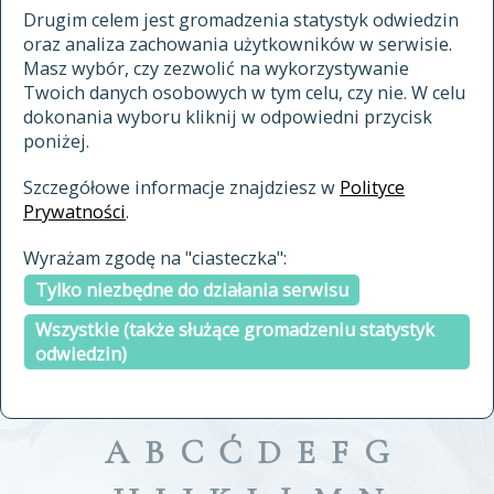
materiały archiwalne
Drugim celem jest gromadzenia statystyk odwiedzin
oraz analiza zachowania użytkowników w serwisie.
cytowanie
Masz wybór, czy zezwolić na wykorzystywanie
kontakt
Twoich danych osobowych w tym celu, czy nie. W celu
dokonania wyboru kliknij w odpowiedni przycisk
poniżej.
Szczegółowe informacje znajdziesz w
Polityce
Prywatności
.
przeszukaj także hasła w
Wyrażam zgodę na "ciasteczka":
indeksie
Tylko niezbędne do działania serwisu
a fronte
a tergo
Wszystkie (także służące gromadzeniu statystyk
odwiedzin)
A
B
C
Ć
D
E
F
G