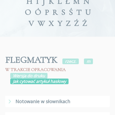
H
I
J
K
L
Ł
M
N
O
Ó
P
R
S
Ś
T
U
V
W
X
Y
Z
Ź
Ż
FLEGMATYK
rzecz.
m
W TRAKCIE OPRACOWANIA
Wersja do druku
Jak cytować artykuł hasłowy
Notowanie w słownikach