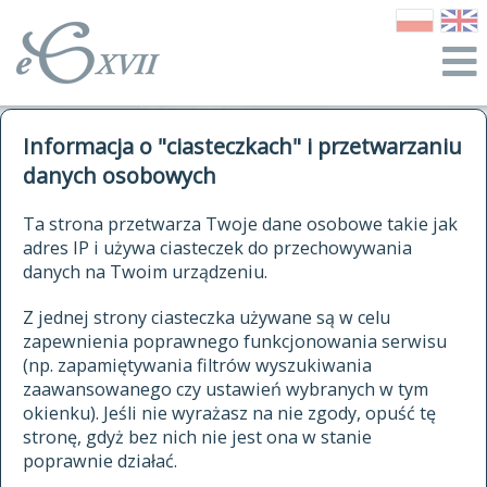
o Słowniku
Informacja o "ciasteczkach" i przetwarzaniu
autorzy Słownika
kwerendy
danych osobowych
jak cytować Słownik
historia
ELEKTRONICZNY SŁOWNIK
Ta strona przetwarza Twoje dane osobowe takie jak
publikacje
adres IP i używa ciasteczek do przechowywania
JĘZYKA POLSKIEGO
źródła
danych na Twoim urządzeniu.
XVII I XVIII WIEKU
autorzy tekstów źródłowych
Z jednej strony ciasteczka używane są w celu
zapewnienia poprawnego funkcjonowania serwisu
zasady opracowania
(np. zapamiętywania filtrów wyszukiwania
statystyki
zaawansowanego czy ustawień wybranych w tym
znajdź hasła
okienku). Jeśli nie wyrażasz na nie zgody, opuść tę
najnowsze hasła
stronę, gdyż bez nich nie jest ona w stanie
poprawnie działać.
zaczynające się od
ostatnio zmodyfikowane hasła