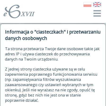
o Słowniku
Informacja o "ciasteczkach" i przetwarzaniu
autorzy Słownika
kwerendy
danych osobowych
jak cytować Słownik
historia
ELEKTRONICZNY SŁOWNIK
Ta strona przetwarza Twoje dane osobowe takie jak
publikacje
adres IP i używa ciasteczek do przechowywania
JĘZYKA POLSKIEGO
źródła
danych na Twoim urządzeniu.
XVII I XVIII WIEKU
autorzy tekstów źródłowych
Z jednej strony ciasteczka używane są w celu
zapewnienia poprawnego funkcjonowania serwisu
zasady opracowania
(np. zapamiętywania filtrów wyszukiwania
statystyki
zaawansowanego czy ustawień wybranych w tym
znajdź hasła
okienku). Jeśli nie wyrażasz na nie zgody, opuść tę
najnowsze hasła
stronę, gdyż bez nich nie jest ona w stanie
poprawnie działać.
zaczynające się od
ostatnio zmodyfikowane hasła