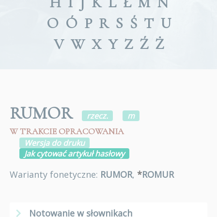
H
I
J
K
L
Ł
M
N
O
Ó
P
R
S
Ś
T
U
V
W
X
Y
Z
Ź
Ż
RUMOR
rzecz.
m
W TRAKCIE OPRACOWANIA
Wersja do druku
Jak cytować artykuł hasłowy
Warianty fonetyczne:
RUMOR
,
*
ROMUR
Notowanie w słownikach