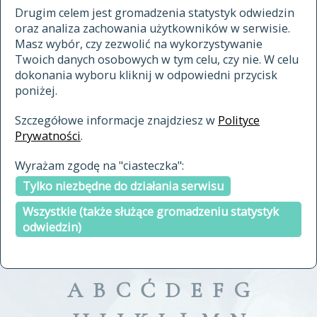
materiały archiwalne
Drugim celem jest gromadzenia statystyk odwiedzin
oraz analiza zachowania użytkowników w serwisie.
cytowanie
Masz wybór, czy zezwolić na wykorzystywanie
kontakt
Twoich danych osobowych w tym celu, czy nie. W celu
dokonania wyboru kliknij w odpowiedni przycisk
poniżej.
Szczegółowe informacje znajdziesz w
Polityce
Prywatności
.
przeszukaj także hasła w
Wyrażam zgodę na "ciasteczka":
indeksie
Tylko niezbędne do działania serwisu
a fronte
a tergo
Wszystkie (także służące gromadzeniu statystyk
odwiedzin)
A
B
C
Ć
D
E
F
G