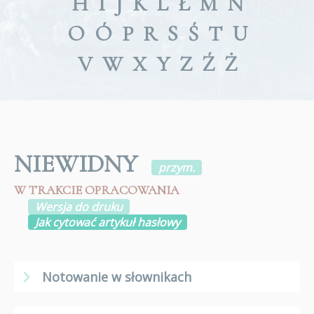
H
I
J
K
L
Ł
M
N
O
Ó
P
R
S
Ś
T
U
V
W
X
Y
Z
Ź
Ż
NIEWIDNY
przym.
W TRAKCIE OPRACOWANIA
Wersja do druku
Jak cytować artykuł hasłowy
Notowanie w słownikach