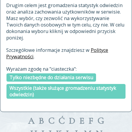
materiały archiwalne
Drugim celem jest gromadzenia statystyk odwiedzin
oraz analiza zachowania użytkowników w serwisie.
cytowanie
Masz wybór, czy zezwolić na wykorzystywanie
kontakt
Twoich danych osobowych w tym celu, czy nie. W celu
dokonania wyboru kliknij w odpowiedni przycisk
poniżej.
Szczegółowe informacje znajdziesz w
Polityce
Prywatności
.
przeszukaj także hasła w
Wyrażam zgodę na "ciasteczka":
indeksie
Tylko niezbędne do działania serwisu
a fronte
a tergo
Wszystkie (także służące gromadzeniu statystyk
odwiedzin)
A
B
C
Ć
D
E
F
G