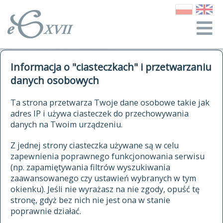
o Słowniku
Informacja o "ciasteczkach" i przetwarzaniu
autorzy Słownika
kwerendy
danych osobowych
jak cytować Słownik
historia
ELEKTRONICZNY SŁOWNIK
Ta strona przetwarza Twoje dane osobowe takie jak
publikacje
adres IP i używa ciasteczek do przechowywania
JĘZYKA POLSKIEGO
źródła
danych na Twoim urządzeniu.
XVII I XVIII WIEKU
autorzy tekstów źródłowych
Z jednej strony ciasteczka używane są w celu
zapewnienia poprawnego funkcjonowania serwisu
zasady opracowania
(np. zapamiętywania filtrów wyszukiwania
statystyki
zaawansowanego czy ustawień wybranych w tym
znajdź hasła
okienku). Jeśli nie wyrażasz na nie zgody, opuść tę
najnowsze hasła
stronę, gdyż bez nich nie jest ona w stanie
poprawnie działać.
zaczynające się od
ostatnio zmodyfikowane hasła