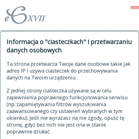
o Słowniku
Informacja o "ciasteczkach" i przetwarzaniu
autorzy Słownika
kwerendy
danych osobowych
jak cytować Słownik
historia
ELEKTRONICZNY SŁOWNIK
Ta strona przetwarza Twoje dane osobowe takie jak
publikacje
adres IP i używa ciasteczek do przechowywania
JĘZYKA POLSKIEGO
źródła
danych na Twoim urządzeniu.
XVII I XVIII WIEKU
autorzy tekstów źródłowych
Z jednej strony ciasteczka używane są w celu
zapewnienia poprawnego funkcjonowania serwisu
zasady opracowania
(np. zapamiętywania filtrów wyszukiwania
statystyki
zaawansowanego czy ustawień wybranych w tym
znajdź hasła
okienku). Jeśli nie wyrażasz na nie zgody, opuść tę
najnowsze hasła
stronę, gdyż bez nich nie jest ona w stanie
poprawnie działać.
zaczynające się od
ostatnio zmodyfikowane hasła