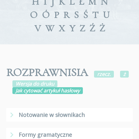
H
I
J
K
L
Ł
M
N
O
Ó
P
R
S
Ś
T
U
V
W
X
Y
Z
Ź
Ż
ROZPRAWNISIA
rzecz.
ż
Wersja do druku
Jak cytować artykuł hasłowy
Notowanie w słownikach
Formy gramatyczne