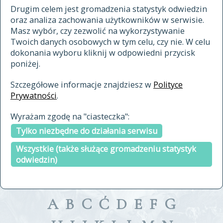
materiały archiwalne
Drugim celem jest gromadzenia statystyk odwiedzin
oraz analiza zachowania użytkowników w serwisie.
cytowanie
Masz wybór, czy zezwolić na wykorzystywanie
kontakt
Twoich danych osobowych w tym celu, czy nie. W celu
dokonania wyboru kliknij w odpowiedni przycisk
poniżej.
Szczegółowe informacje znajdziesz w
Polityce
Prywatności
.
przeszukaj także hasła w
Wyrażam zgodę na "ciasteczka":
indeksie
Tylko niezbędne do działania serwisu
a fronte
a tergo
Wszystkie (także służące gromadzeniu statystyk
odwiedzin)
A
B
C
Ć
D
E
F
G