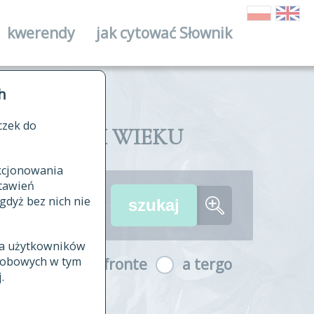
kwerendy
jak cytować Słownik
ika
h
czek do
II I XVIII WIEKU
nkcjonowania
ów źródłowych
tawień
wania
gdyż bez nich nie
ia użytkowników
ła
osobowych w tym
a fronte
a tergo
yfikowane
.