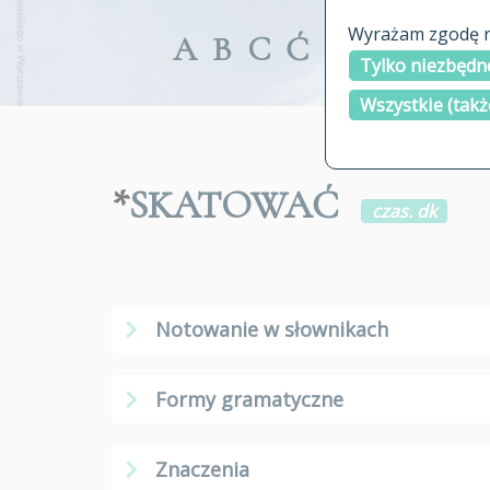
Wyrażam zgodę na
A
B
C
Ć
D
E
F
G
Tylko niezbędne
Wszystkie (takż
*
SKATOWAĆ
czas. dk
Notowanie w słownikach
Formy gramatyczne
Znaczenia