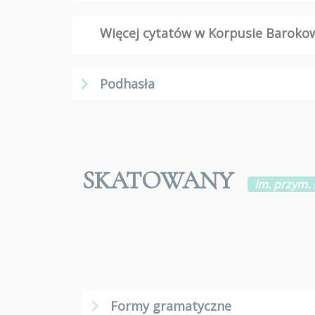
Więcej cytatów w Korpusie Barok
Podhasła
SKATOWANY
im. przym. 
Formy gramatyczne