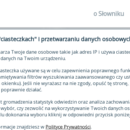
o Słowniku
autorzy Słown
"ciasteczkach" i przetwarzaniu danych osobowyc
historia
arza Twoje dane osobowe takie jak adres IP i używa ciaste
publikacje
ŁOWNIK JĘZYKA POLSKIEGO XV
danych na Twoim urządzeniu.
źródła
 ciasteczka używane są w celu zapewnienia poprawnego fu
autorzy tekst
pamiętywania filtrów wyszukiwania zaawansowanego czy us
zasady opraco
kienku). Jeśli nie wyrażasz na nie zgody, opuść tę stronę, 
 poprawnie działać.
statystyki
st gromadzenia statystyk odwiedzin oraz analiza zachowan
najnowsze has
z wybór, czy zezwolić na wykorzystywanie Twoich danych 
eksie
ostatnio zmod
celu dokonania wyboru kliknij w odpowiedni przycisk poniżej
hasła
ormacje znajdziesz w
Polityce Prywatności
.