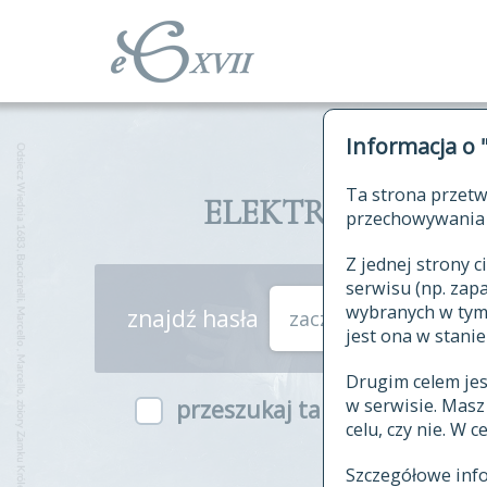
Informacja o 
Ta strona przetw
ELEKTRONICZNY S
przechowywania 
Z jednej strony
serwisu (np. za
wybranych w tym o
znajdź hasła
zaczynające się od
jest ona w stanie
Drugim celem je
w serwisie. Mas
przeszukaj także hasła w ind
celu, czy nie. W 
Szczegółowe inf