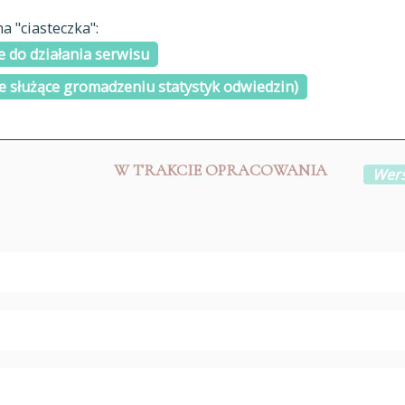
materiały arch
 "ciasteczka":
H
I
J
K
L
Ł
M
N
O
Ó
P
cytowanie
R
S
Ś
 do działania serwisu
kontakt
e służące gromadzeniu statystyk odwiedzin)
W TRAKCIE OPRACOWANIA
Wers