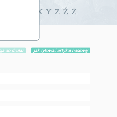
iwalne
T
U
V
W
X
Y
Z
Ź
Ż
ja do druku
Jak cytować artykuł hasłowy