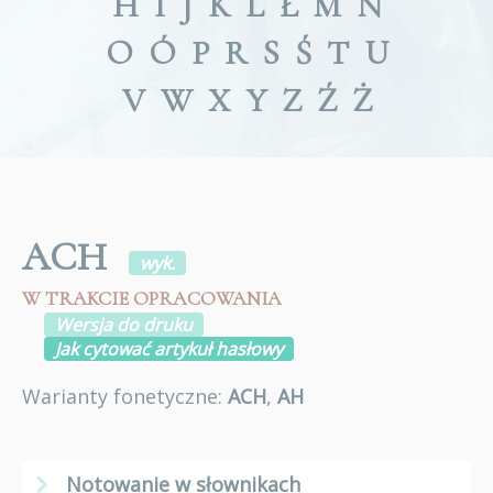
H
I
J
K
L
Ł
M
N
O
Ó
P
R
S
Ś
T
U
V
W
X
Y
Z
Ź
Ż
ACH
wyk.
W TRAKCIE OPRACOWANIA
Wersja do druku
Jak cytować artykuł hasłowy
Warianty fonetyczne:
ACH
,
AH
Notowanie w słownikach