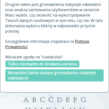
materiały archiwalne
Drugim celem jest gromadzenia statystyk odwiedzin
oraz analiza zachowania użytkowników w serwisie.
cytowanie
Masz wybór, czy zezwolić na wykorzystywanie
kontakt
Twoich danych osobowych w tym celu, czy nie. W celu
dokonania wyboru kliknij w odpowiedni przycisk
poniżej.
Szczegółowe informacje znajdziesz w
Polityce
Prywatności
.
przeszukaj także hasła w
Wyrażam zgodę na "ciasteczka":
indeksie
Tylko niezbędne do działania serwisu
a fronte
a tergo
Wszystkie (także służące gromadzeniu statystyk
odwiedzin)
A
B
C
Ć
D
E
F
G