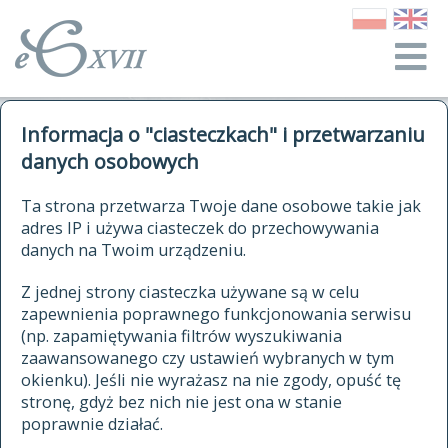
o Słowniku
Informacja o "ciasteczkach" i przetwarzaniu
autorzy Słownika
kwerendy
danych osobowych
jak cytować Słownik
historia
ELEKTRONICZNY SŁOWNIK
Ta strona przetwarza Twoje dane osobowe takie jak
publikacje
adres IP i używa ciasteczek do przechowywania
JĘZYKA POLSKIEGO
źródła
danych na Twoim urządzeniu.
XVII I XVIII WIEKU
autorzy tekstów źródłowych
Z jednej strony ciasteczka używane są w celu
zapewnienia poprawnego funkcjonowania serwisu
zasady opracowania
(np. zapamiętywania filtrów wyszukiwania
statystyki
zaawansowanego czy ustawień wybranych w tym
znajdź hasła
okienku). Jeśli nie wyrażasz na nie zgody, opuść tę
najnowsze hasła
stronę, gdyż bez nich nie jest ona w stanie
poprawnie działać.
zaczynające się od
ostatnio zmodyfikowane hasła