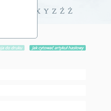
iwalne
T
U
V
W
X
Y
Z
Ź
Ż
ja do druku
Jak cytować artykuł hasłowy