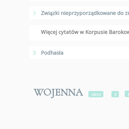
Związki nieprzyporządkowane do z
Więcej cytatów w Korpusie Barok
Podhasła
WOJENNA
rzecz
ż