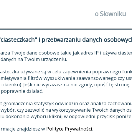
o Słowniku
autorzy Słown
"ciasteczkach" i przetwarzaniu danych osobowyc
historia
arza Twoje dane osobowe takie jak adres IP i używa ciaste
publikacje
ŁOWNIK JĘZYKA POLSKIEGO XV
danych na Twoim urządzeniu.
źródła
 ciasteczka używane są w celu zapewnienia poprawnego fu
autorzy tekst
pamiętywania filtrów wyszukiwania zaawansowanego czy us
zasady opraco
kienku). Jeśli nie wyrażasz na nie zgody, opuść tę stronę, 
 poprawnie działać.
statystyki
st gromadzenia statystyk odwiedzin oraz analiza zachowan
najnowsze has
z wybór, czy zezwolić na wykorzystywanie Twoich danych 
eksie
ostatnio zmod
celu dokonania wyboru kliknij w odpowiedni przycisk poniżej
hasła
ormacje znajdziesz w
Polityce Prywatności
.