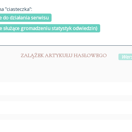
materiały arch
 "ciasteczka":
H
I
J
K
L
Ł
M
N
O
Ó
P
cytowanie
R
S
Ś
 do działania serwisu
kontakt
e służące gromadzeniu statystyk odwiedzin)
ZALĄŻEK ARTYKUŁU HASŁOWEGO
Wers