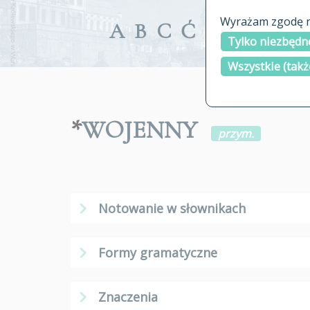
Wyrażam zgodę na
A
B
C
Ć
D
E
F
G
Tylko niezbędne
Wszystkie (takż
*
WOJENNY
przym.
Notowanie w słownikach
Formy gramatyczne
Znaczenia