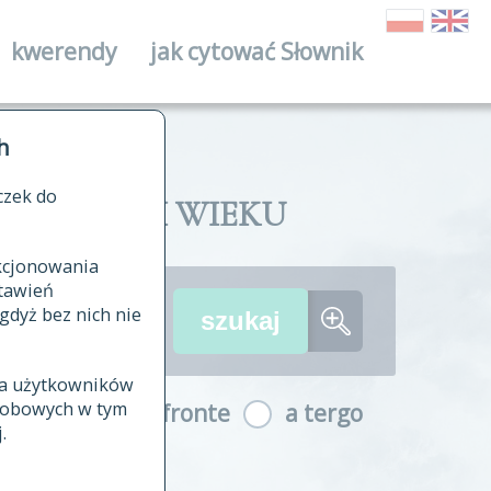
kwerendy
jak cytować Słownik
ika
h
czek do
II I XVIII WIEKU
nkcjonowania
ów źródłowych
tawień
wania
gdyż bez nich nie
ia użytkowników
ła
osobowych w tym
a fronte
a tergo
yfikowane
.