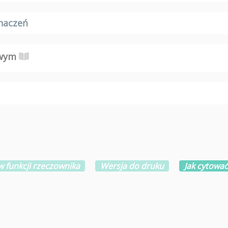
naczeń
owym
w funkcji rzeczownika
Wersja do druku
Jak cytować