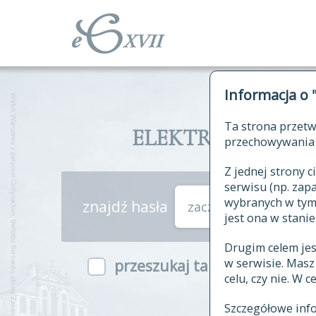
Informacja o 
Ta strona przetw
ELEKTRONICZNY S
przechowywania 
Z jednej strony
serwisu (np. za
wybranych w tym o
znajdź hasła
zaczynające się od
jest ona w stanie
Drugim celem je
w serwisie. Mas
przeszukaj także hasła w ind
celu, czy nie. W 
Szczegółowe inf