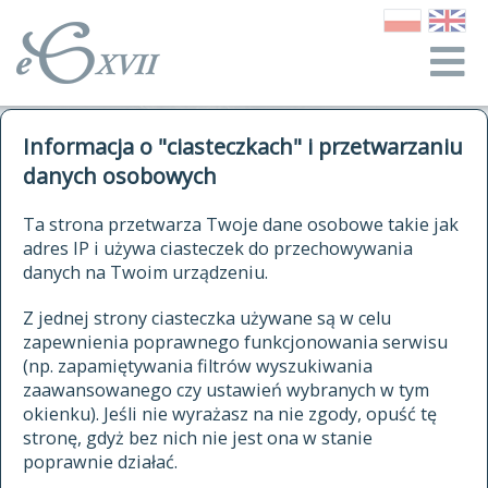
o Słowniku
Informacja o "ciasteczkach" i przetwarzaniu
autorzy Słownika
kwerendy
danych osobowych
jak cytować Słownik
historia
ELEKTRONICZNY SŁOWNIK
Ta strona przetwarza Twoje dane osobowe takie jak
publikacje
adres IP i używa ciasteczek do przechowywania
JĘZYKA POLSKIEGO
źródła
danych na Twoim urządzeniu.
XVII I XVIII WIEKU
autorzy tekstów źródłowych
Z jednej strony ciasteczka używane są w celu
zapewnienia poprawnego funkcjonowania serwisu
zasady opracowania
(np. zapamiętywania filtrów wyszukiwania
statystyki
zaawansowanego czy ustawień wybranych w tym
znajdź hasła
okienku). Jeśli nie wyrażasz na nie zgody, opuść tę
najnowsze hasła
stronę, gdyż bez nich nie jest ona w stanie
poprawnie działać.
zaczynające się od
ostatnio zmodyfikowane hasła