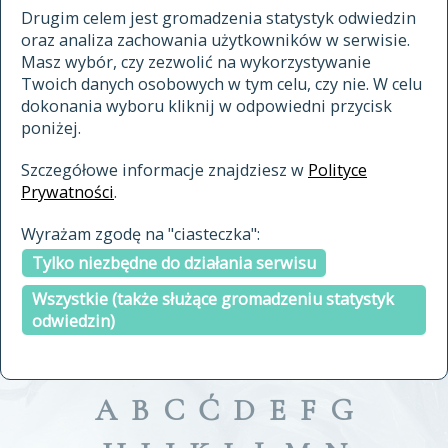
materiały archiwalne
Drugim celem jest gromadzenia statystyk odwiedzin
oraz analiza zachowania użytkowników w serwisie.
cytowanie
Masz wybór, czy zezwolić na wykorzystywanie
kontakt
Twoich danych osobowych w tym celu, czy nie. W celu
dokonania wyboru kliknij w odpowiedni przycisk
poniżej.
Szczegółowe informacje znajdziesz w
Polityce
Prywatności
.
przeszukaj także hasła w
Wyrażam zgodę na "ciasteczka":
indeksie
Tylko niezbędne do działania serwisu
a fronte
a tergo
Wszystkie (także służące gromadzeniu statystyk
odwiedzin)
A
B
C
Ć
D
E
F
G