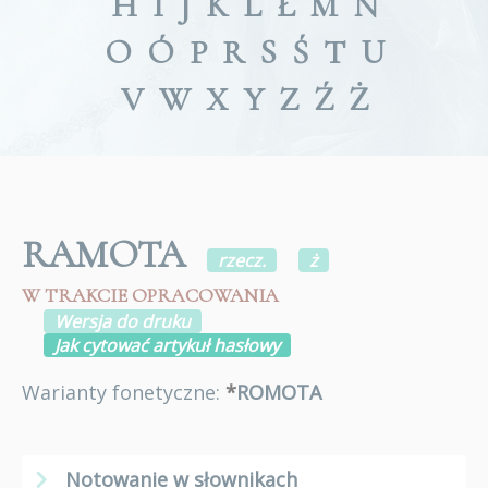
H
I
J
K
L
Ł
M
N
O
Ó
P
R
S
Ś
T
U
V
W
X
Y
Z
Ź
Ż
RAMOTA
rzecz.
ż
W TRAKCIE OPRACOWANIA
Wersja do druku
Jak cytować artykuł hasłowy
Warianty fonetyczne:
*
ROMOTA
Notowanie w słownikach