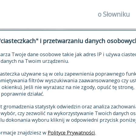
o Słowniku
autorzy Słown
"ciasteczkach" i przetwarzaniu danych osobowyc
historia
arza Twoje dane osobowe takie jak adres IP i używa ciaste
publikacje
ŁOWNIK JĘZYKA POLSKIEGO XV
danych na Twoim urządzeniu.
źródła
 ciasteczka używane są w celu zapewnienia poprawnego fu
autorzy tekst
pamiętywania filtrów wyszukiwania zaawansowanego czy us
zasady opraco
kienku). Jeśli nie wyrażasz na nie zgody, opuść tę stronę, 
 poprawnie działać.
statystyki
st gromadzenia statystyk odwiedzin oraz analiza zachowan
najnowsze has
z wybór, czy zezwolić na wykorzystywanie Twoich danych 
eksie
ostatnio zmod
celu dokonania wyboru kliknij w odpowiedni przycisk poniżej
hasła
ormacje znajdziesz w
Polityce Prywatności
.