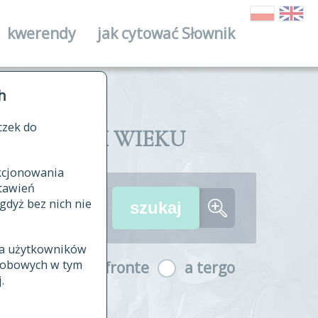
kwerendy
jak cytować Słownik
ika
h
czek do
II I XVIII WIEKU
nkcjonowania
ów źródłowych
tawień
wania
gdyż bez nich nie
ia użytkowników
ła
osobowych w tym
a fronte
a tergo
yfikowane
.