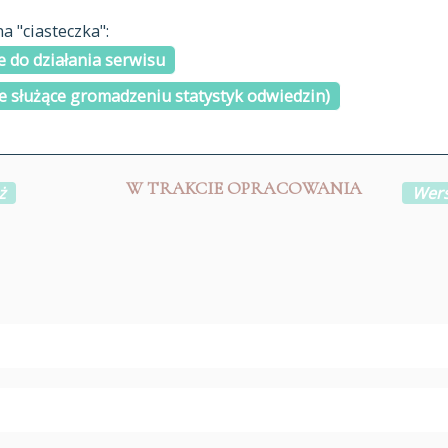
materiały arch
 "ciasteczka":
H
I
J
K
L
Ł
M
N
O
Ó
P
cytowanie
R
S
Ś
 do działania serwisu
kontakt
e służące gromadzeniu statystyk odwiedzin)
W TRAKCIE OPRACOWANIA
ż
Wers