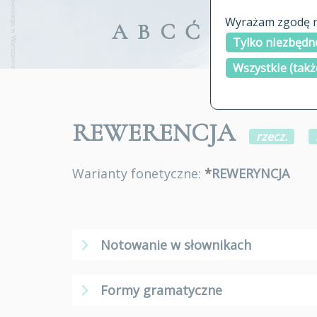
Wyrażam zgodę na
A
B
C
Ć
D
E
F
G
Tylko niezbędne
Wszystkie (takż
REWERENCJA
rzecz.
Warianty fonetyczne:
*
REWERYNCJA
Notowanie w słownikach
Formy gramatyczne