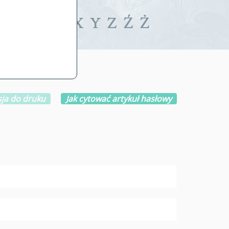
iwalne
T
U
V
W
X
Y
Z
Ź
Ż
ja do druku
Jak cytować artykuł hasłowy