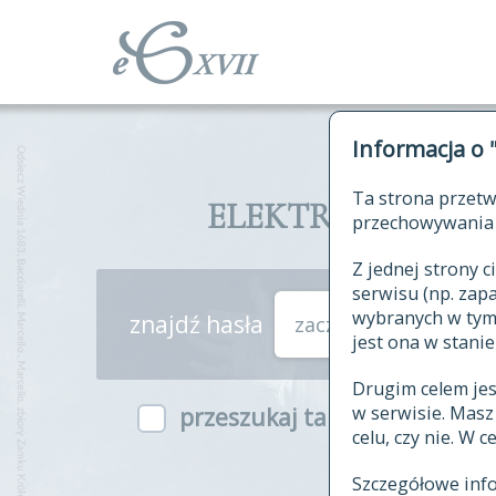
Informacja o 
Ta strona przetw
ELEKTRONICZNY S
przechowywania 
Z jednej strony
serwisu (np. za
wybranych w tym o
znajdź hasła
zaczynające się od
jest ona w stanie
Drugim celem je
w serwisie. Mas
przeszukaj także hasła w ind
celu, czy nie. W 
Szczegółowe inf