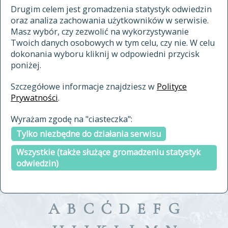
materiały archiwalne
Drugim celem jest gromadzenia statystyk odwiedzin
oraz analiza zachowania użytkowników w serwisie.
cytowanie
Masz wybór, czy zezwolić na wykorzystywanie
kontakt
Twoich danych osobowych w tym celu, czy nie. W celu
dokonania wyboru kliknij w odpowiedni przycisk
poniżej.
Szczegółowe informacje znajdziesz w
Polityce
Prywatności
.
przeszukaj także hasła w
Wyrażam zgodę na "ciasteczka":
indeksie
Tylko niezbędne do działania serwisu
a fronte
a tergo
Wszystkie (także służące gromadzeniu statystyk
odwiedzin)
A
B
C
Ć
D
E
F
G