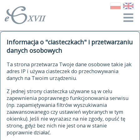
o Słowniku
Informacja o "ciasteczkach" i przetwarzaniu
autorzy Słownika
kwerendy
danych osobowych
jak cytować Słownik
historia
ELEKTRONICZNY SŁOWNIK
Ta strona przetwarza Twoje dane osobowe takie jak
publikacje
adres IP i używa ciasteczek do przechowywania
JĘZYKA POLSKIEGO
źródła
danych na Twoim urządzeniu.
XVII I XVIII WIEKU
autorzy tekstów źródłowych
Z jednej strony ciasteczka używane są w celu
zapewnienia poprawnego funkcjonowania serwisu
zasady opracowania
(np. zapamiętywania filtrów wyszukiwania
statystyki
zaawansowanego czy ustawień wybranych w tym
znajdź hasła
okienku). Jeśli nie wyrażasz na nie zgody, opuść tę
najnowsze hasła
stronę, gdyż bez nich nie jest ona w stanie
poprawnie działać.
zaczynające się od
ostatnio zmodyfikowane hasła