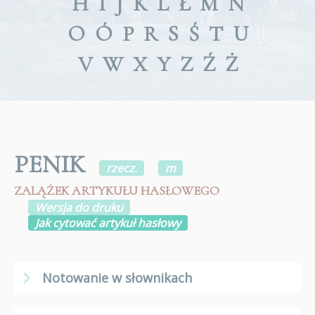
H
I
J
K
L
Ł
M
N
O
Ó
P
R
S
Ś
T
U
V
W
X
Y
Z
Ź
Ż
PENIK
rzecz.
m
ZALĄŻEK ARTYKUŁU HASŁOWEGO
Wersja do druku
Jak cytować artykuł hasłowy
Notowanie w słownikach