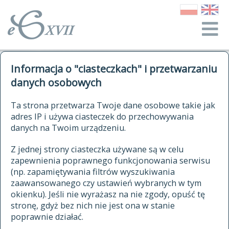
o Słowniku
Informacja o "ciasteczkach" i przetwarzaniu
autorzy Słownika
kwerendy
danych osobowych
jak cytować Słownik
historia
ELEKTRONICZNY SŁOWNIK
Ta strona przetwarza Twoje dane osobowe takie jak
publikacje
adres IP i używa ciasteczek do przechowywania
JĘZYKA POLSKIEGO
źródła
danych na Twoim urządzeniu.
XVII I XVIII WIEKU
autorzy tekstów źródłowych
Z jednej strony ciasteczka używane są w celu
zapewnienia poprawnego funkcjonowania serwisu
zasady opracowania
(np. zapamiętywania filtrów wyszukiwania
statystyki
zaawansowanego czy ustawień wybranych w tym
znajdź hasła
okienku). Jeśli nie wyrażasz na nie zgody, opuść tę
najnowsze hasła
stronę, gdyż bez nich nie jest ona w stanie
poprawnie działać.
zaczynające się od
ostatnio zmodyfikowane hasła