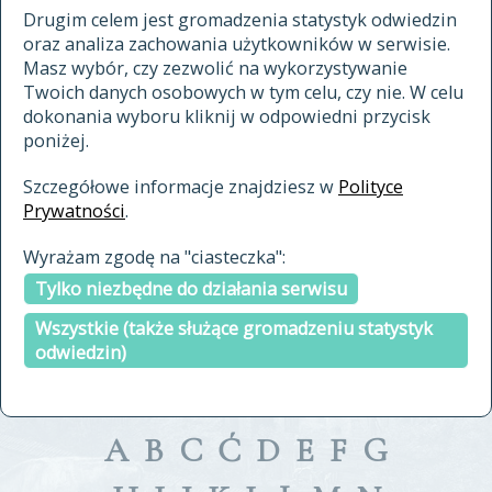
materiały archiwalne
Drugim celem jest gromadzenia statystyk odwiedzin
oraz analiza zachowania użytkowników w serwisie.
cytowanie
Masz wybór, czy zezwolić na wykorzystywanie
kontakt
Twoich danych osobowych w tym celu, czy nie. W celu
dokonania wyboru kliknij w odpowiedni przycisk
poniżej.
Szczegółowe informacje znajdziesz w
Polityce
Prywatności
.
przeszukaj także hasła w
Wyrażam zgodę na "ciasteczka":
indeksie
Tylko niezbędne do działania serwisu
a fronte
a tergo
Wszystkie (także służące gromadzeniu statystyk
odwiedzin)
A
B
C
Ć
D
E
F
G