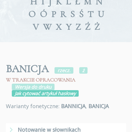
H
I
J
K
L
Ł
M
N
O
Ó
P
R
S
Ś
T
U
V
W
X
Y
Z
Ź
Ż
BANICJA
rzecz.
ż
W TRAKCIE OPRACOWANIA
Wersja do druku
Jak cytować artykuł hasłowy
Warianty fonetyczne:
BANNICJA
,
BANICJA
Notowanie w słownikach