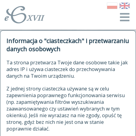
o Słowniku
Informacja o "ciasteczkach" i przetwarzaniu
autorzy Słownika
kwerendy
danych osobowych
jak cytować Słownik
historia
ELEKTRONICZNY SŁOWNIK
Ta strona przetwarza Twoje dane osobowe takie jak
publikacje
adres IP i używa ciasteczek do przechowywania
JĘZYKA POLSKIEGO
źródła
danych na Twoim urządzeniu.
XVII I XVIII WIEKU
autorzy tekstów źródłowych
Z jednej strony ciasteczka używane są w celu
zapewnienia poprawnego funkcjonowania serwisu
zasady opracowania
(np. zapamiętywania filtrów wyszukiwania
statystyki
zaawansowanego czy ustawień wybranych w tym
znajdź hasła
okienku). Jeśli nie wyrażasz na nie zgody, opuść tę
najnowsze hasła
stronę, gdyż bez nich nie jest ona w stanie
poprawnie działać.
zaczynające się od
ostatnio zmodyfikowane hasła