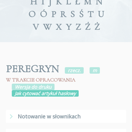
H
I
J
K
L
Ł
M
N
O
Ó
P
R
S
Ś
T
U
V
W
X
Y
Z
Ź
Ż
PEREGRYN
rzecz.
m
W TRAKCIE OPRACOWANIA
Wersja do druku
Jak cytować artykuł hasłowy
Notowanie w słownikach