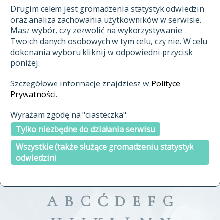
materiały archiwalne
Drugim celem jest gromadzenia statystyk odwiedzin
oraz analiza zachowania użytkowników w serwisie.
cytowanie
Masz wybór, czy zezwolić na wykorzystywanie
kontakt
Twoich danych osobowych w tym celu, czy nie. W celu
dokonania wyboru kliknij w odpowiedni przycisk
poniżej.
Szczegółowe informacje znajdziesz w
Polityce
Prywatności
.
przeszukaj także hasła w
Wyrażam zgodę na "ciasteczka":
indeksie
Tylko niezbędne do działania serwisu
a fronte
a tergo
Wszystkie (także służące gromadzeniu statystyk
odwiedzin)
A
B
C
Ć
D
E
F
G