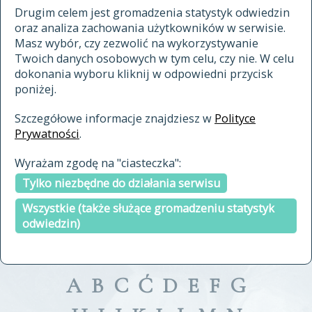
materiały archiwalne
Drugim celem jest gromadzenia statystyk odwiedzin
oraz analiza zachowania użytkowników w serwisie.
cytowanie
Masz wybór, czy zezwolić na wykorzystywanie
kontakt
Twoich danych osobowych w tym celu, czy nie. W celu
dokonania wyboru kliknij w odpowiedni przycisk
poniżej.
Szczegółowe informacje znajdziesz w
Polityce
Prywatności
.
przeszukaj także hasła w
Wyrażam zgodę na "ciasteczka":
indeksie
Tylko niezbędne do działania serwisu
a fronte
a tergo
Wszystkie (także służące gromadzeniu statystyk
odwiedzin)
A
B
C
Ć
D
E
F
G