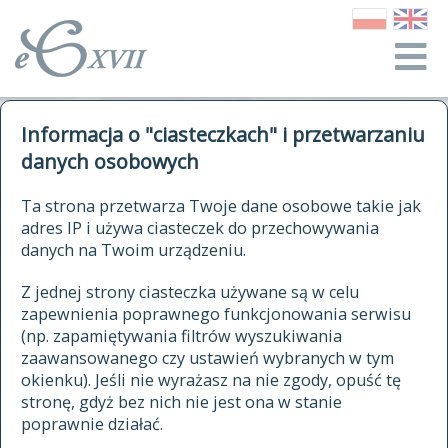
o Słowniku
Informacja o "ciasteczkach" i przetwarzaniu
autorzy Słownika
kwerendy
danych osobowych
jak cytować Słownik
historia
ELEKTRONICZNY SŁOWNIK
Ta strona przetwarza Twoje dane osobowe takie jak
publikacje
adres IP i używa ciasteczek do przechowywania
JĘZYKA POLSKIEGO
źródła
danych na Twoim urządzeniu.
XVII I XVIII WIEKU
autorzy tekstów źródłowych
Z jednej strony ciasteczka używane są w celu
zapewnienia poprawnego funkcjonowania serwisu
zasady opracowania
(np. zapamiętywania filtrów wyszukiwania
statystyki
zaawansowanego czy ustawień wybranych w tym
znajdź hasła
okienku). Jeśli nie wyrażasz na nie zgody, opuść tę
najnowsze hasła
stronę, gdyż bez nich nie jest ona w stanie
poprawnie działać.
zaczynające się od
ostatnio zmodyfikowane hasła