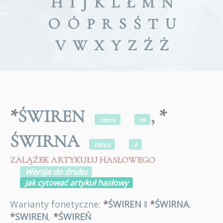
H
I
J
K
L
Ł
M
N
O
Ó
P
R
S
Ś
T
U
V
W
X
Y
Z
Ź
Ż
*
ŚWIREN
,
*
rzecz
m
ŚWIRNA
rzecz
ż
ZALĄŻEK ARTYKUŁU HASŁOWEGO
Wersja do druku
Jak cytować artykuł hasłowy
Warianty fonetyczne:
*
ŚWIREN
ǁ
*
ŚWIRNA
,
*
SWIREN
,
*
ŚWIREŃ