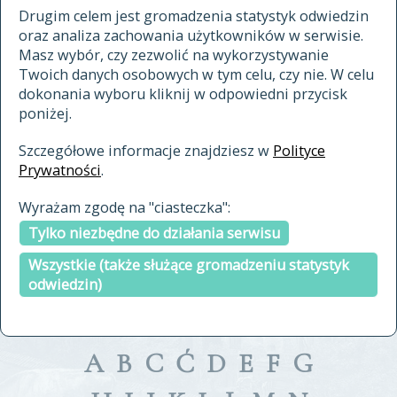
materiały archiwalne
Drugim celem jest gromadzenia statystyk odwiedzin
oraz analiza zachowania użytkowników w serwisie.
cytowanie
Masz wybór, czy zezwolić na wykorzystywanie
kontakt
Twoich danych osobowych w tym celu, czy nie. W celu
dokonania wyboru kliknij w odpowiedni przycisk
poniżej.
Szczegółowe informacje znajdziesz w
Polityce
Prywatności
.
przeszukaj także hasła w
Wyrażam zgodę na "ciasteczka":
indeksie
Tylko niezbędne do działania serwisu
a fronte
a tergo
Wszystkie (także służące gromadzeniu statystyk
odwiedzin)
A
B
C
Ć
D
E
F
G