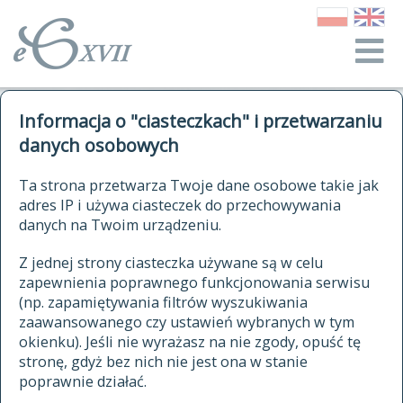
o Słowniku
Informacja o "ciasteczkach" i przetwarzaniu
autorzy Słownika
kwerendy
danych osobowych
jak cytować Słownik
historia
ELEKTRONICZNY SŁOWNIK
Ta strona przetwarza Twoje dane osobowe takie jak
publikacje
adres IP i używa ciasteczek do przechowywania
JĘZYKA POLSKIEGO
źródła
danych na Twoim urządzeniu.
XVII I XVIII WIEKU
autorzy tekstów źródłowych
Z jednej strony ciasteczka używane są w celu
zapewnienia poprawnego funkcjonowania serwisu
zasady opracowania
(np. zapamiętywania filtrów wyszukiwania
statystyki
zaawansowanego czy ustawień wybranych w tym
znajdź hasła
okienku). Jeśli nie wyrażasz na nie zgody, opuść tę
najnowsze hasła
stronę, gdyż bez nich nie jest ona w stanie
poprawnie działać.
zaczynające się od
ostatnio zmodyfikowane hasła