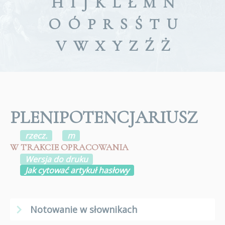
H
I
J
K
L
Ł
M
N
O
Ó
P
R
S
Ś
T
U
V
W
X
Y
Z
Ź
Ż
PLENIPOTENCJARIUSZ
rzecz.
m
W TRAKCIE OPRACOWANIA
Wersja do druku
Jak cytować artykuł hasłowy
Notowanie w słownikach