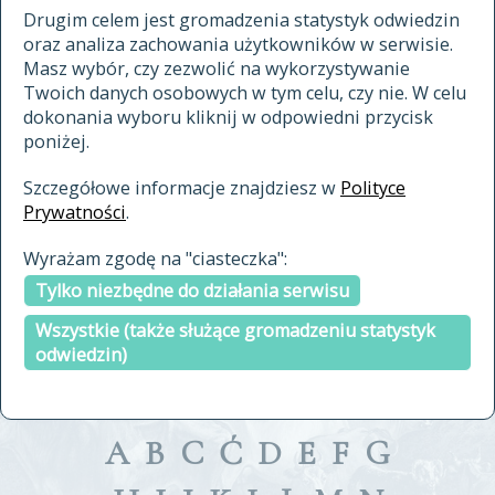
materiały archiwalne
Drugim celem jest gromadzenia statystyk odwiedzin
oraz analiza zachowania użytkowników w serwisie.
cytowanie
Masz wybór, czy zezwolić na wykorzystywanie
kontakt
Twoich danych osobowych w tym celu, czy nie. W celu
dokonania wyboru kliknij w odpowiedni przycisk
poniżej.
Szczegółowe informacje znajdziesz w
Polityce
Prywatności
.
przeszukaj także hasła w
Wyrażam zgodę na "ciasteczka":
indeksie
Tylko niezbędne do działania serwisu
a fronte
a tergo
Wszystkie (także służące gromadzeniu statystyk
odwiedzin)
A
B
C
Ć
D
E
F
G