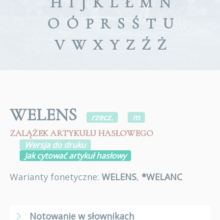
H
I
J
K
L
Ł
M
N
O
Ó
P
R
S
Ś
T
U
V
W
X
Y
Z
Ź
Ż
WELENS
rzecz.
m
ZALĄŻEK ARTYKUŁU HASŁOWEGO
Wersja do druku
Jak cytować artykuł hasłowy
Warianty fonetyczne:
WELENS
,
*
WELANC
Notowanie w słownikach