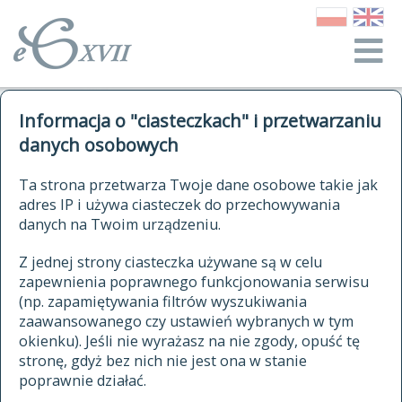
o Słowniku
Informacja o "ciasteczkach" i przetwarzaniu
autorzy Słownika
kwerendy
danych osobowych
jak cytować Słownik
historia
ELEKTRONICZNY SŁOWNIK
Ta strona przetwarza Twoje dane osobowe takie jak
publikacje
adres IP i używa ciasteczek do przechowywania
JĘZYKA POLSKIEGO
źródła
danych na Twoim urządzeniu.
XVII I XVIII WIEKU
autorzy tekstów źródłowych
Z jednej strony ciasteczka używane są w celu
zapewnienia poprawnego funkcjonowania serwisu
zasady opracowania
(np. zapamiętywania filtrów wyszukiwania
statystyki
zaawansowanego czy ustawień wybranych w tym
znajdź hasła
okienku). Jeśli nie wyrażasz na nie zgody, opuść tę
najnowsze hasła
stronę, gdyż bez nich nie jest ona w stanie
poprawnie działać.
zaczynające się od
ostatnio zmodyfikowane hasła