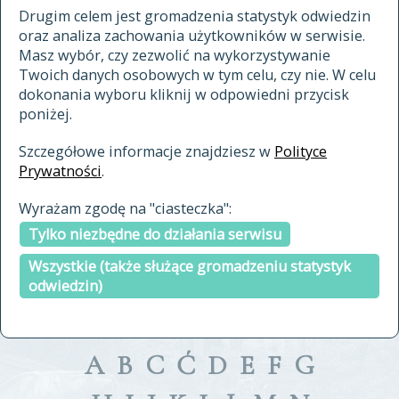
materiały archiwalne
Drugim celem jest gromadzenia statystyk odwiedzin
oraz analiza zachowania użytkowników w serwisie.
cytowanie
Masz wybór, czy zezwolić na wykorzystywanie
kontakt
Twoich danych osobowych w tym celu, czy nie. W celu
dokonania wyboru kliknij w odpowiedni przycisk
poniżej.
Szczegółowe informacje znajdziesz w
Polityce
Prywatności
.
przeszukaj także hasła w
Wyrażam zgodę na "ciasteczka":
indeksie
Tylko niezbędne do działania serwisu
a fronte
a tergo
Wszystkie (także służące gromadzeniu statystyk
odwiedzin)
A
B
C
Ć
D
E
F
G