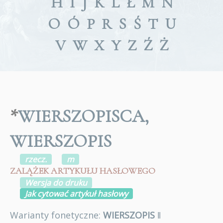
H
I
J
K
L
Ł
M
N
O
Ó
P
R
S
Ś
T
U
V
W
X
Y
Z
Ź
Ż
*
WIERSZOPISCA,
WIERSZOPIS
rzecz.
m
ZALĄŻEK ARTYKUŁU HASŁOWEGO
Wersja do druku
Jak cytować artykuł hasłowy
Warianty fonetyczne:
WIERSZOPIS
ǁ