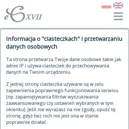
o Słowniku
Informacja o "ciasteczkach" i przetwarzaniu
autorzy Słownika
kwerendy
danych osobowych
jak cytować Słownik
historia
ELEKTRONICZNY SŁOWNIK
Ta strona przetwarza Twoje dane osobowe takie jak
publikacje
adres IP i używa ciasteczek do przechowywania
JĘZYKA POLSKIEGO
źródła
danych na Twoim urządzeniu.
XVII I XVIII WIEKU
autorzy tekstów źródłowych
Z jednej strony ciasteczka używane są w celu
zapewnienia poprawnego funkcjonowania serwisu
zasady opracowania
(np. zapamiętywania filtrów wyszukiwania
statystyki
zaawansowanego czy ustawień wybranych w tym
znajdź hasła
okienku). Jeśli nie wyrażasz na nie zgody, opuść tę
najnowsze hasła
stronę, gdyż bez nich nie jest ona w stanie
poprawnie działać.
zaczynające się od
ostatnio zmodyfikowane hasła