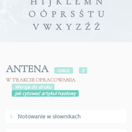
H
I
J
K
L
Ł
M
N
O
Ó
P
R
S
Ś
T
U
V
W
X
Y
Z
Ź
Ż
ANTENA
rzecz.
ż
W TRAKCIE OPRACOWANIA
Wersja do druku
Jak cytować artykuł hasłowy
Notowanie w słownikach