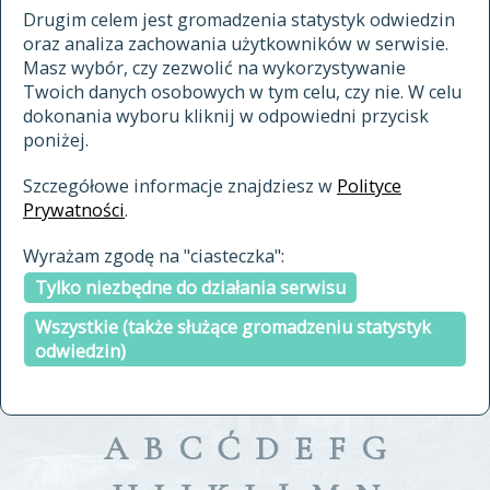
materiały archiwalne
Drugim celem jest gromadzenia statystyk odwiedzin
oraz analiza zachowania użytkowników w serwisie.
cytowanie
Masz wybór, czy zezwolić na wykorzystywanie
kontakt
Twoich danych osobowych w tym celu, czy nie. W celu
dokonania wyboru kliknij w odpowiedni przycisk
poniżej.
Szczegółowe informacje znajdziesz w
Polityce
Prywatności
.
przeszukaj także hasła w
Wyrażam zgodę na "ciasteczka":
indeksie
Tylko niezbędne do działania serwisu
a fronte
a tergo
Wszystkie (także służące gromadzeniu statystyk
odwiedzin)
A
B
C
Ć
D
E
F
G