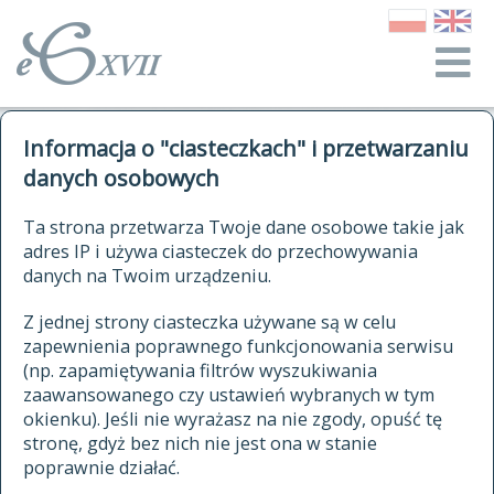
o Słowniku
Informacja o "ciasteczkach" i przetwarzaniu
autorzy Słownika
kwerendy
danych osobowych
jak cytować Słownik
historia
ELEKTRONICZNY SŁOWNIK
Ta strona przetwarza Twoje dane osobowe takie jak
publikacje
adres IP i używa ciasteczek do przechowywania
JĘZYKA POLSKIEGO
źródła
danych na Twoim urządzeniu.
XVII I XVIII WIEKU
autorzy tekstów źródłowych
Z jednej strony ciasteczka używane są w celu
zapewnienia poprawnego funkcjonowania serwisu
zasady opracowania
(np. zapamiętywania filtrów wyszukiwania
statystyki
zaawansowanego czy ustawień wybranych w tym
znajdź hasła
okienku). Jeśli nie wyrażasz na nie zgody, opuść tę
najnowsze hasła
stronę, gdyż bez nich nie jest ona w stanie
poprawnie działać.
zaczynające się od
ostatnio zmodyfikowane hasła