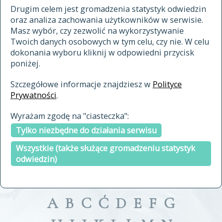
materiały archiwalne
Drugim celem jest gromadzenia statystyk odwiedzin
oraz analiza zachowania użytkowników w serwisie.
cytowanie
Masz wybór, czy zezwolić na wykorzystywanie
kontakt
Twoich danych osobowych w tym celu, czy nie. W celu
dokonania wyboru kliknij w odpowiedni przycisk
poniżej.
Szczegółowe informacje znajdziesz w
Polityce
Prywatności
.
przeszukaj także hasła w
Wyrażam zgodę na "ciasteczka":
indeksie
Tylko niezbędne do działania serwisu
a fronte
a tergo
Wszystkie (także służące gromadzeniu statystyk
odwiedzin)
A
B
C
Ć
D
E
F
G