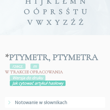
H
I
J
K
L
Ł
M
N
O
Ó
P
R
S
Ś
T
U
V
W
X
Y
Z
Ź
Ż
*
PTYMETR, PTYMETRA
rzecz.
m
W TRAKCIE OPRACOWANIA
Wersja do druku
Jak cytować artykuł hasłowy
Notowanie w słownikach