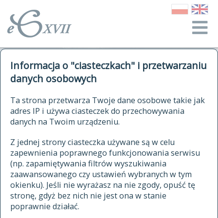
o Słowniku
Informacja o "ciasteczkach" i przetwarzaniu
autorzy Słownika
kwerendy
danych osobowych
jak cytować Słownik
historia
ELEKTRONICZNY SŁOWNIK
Ta strona przetwarza Twoje dane osobowe takie jak
publikacje
adres IP i używa ciasteczek do przechowywania
JĘZYKA POLSKIEGO
źródła
danych na Twoim urządzeniu.
XVII I XVIII WIEKU
autorzy tekstów źródłowych
Z jednej strony ciasteczka używane są w celu
zapewnienia poprawnego funkcjonowania serwisu
zasady opracowania
(np. zapamiętywania filtrów wyszukiwania
statystyki
zaawansowanego czy ustawień wybranych w tym
znajdź hasła
okienku). Jeśli nie wyrażasz na nie zgody, opuść tę
najnowsze hasła
stronę, gdyż bez nich nie jest ona w stanie
poprawnie działać.
zaczynające się od
ostatnio zmodyfikowane hasła