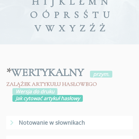
H
I
J
K
L
Ł
M
N
O
Ó
P
R
S
Ś
T
U
V
W
X
Y
Z
Ź
Ż
*
WERTYKALNY
przym.
ZALĄŻEK ARTYKUŁU HASŁOWEGO
Wersja do druku
Jak cytować artykuł hasłowy
Notowanie w słownikach