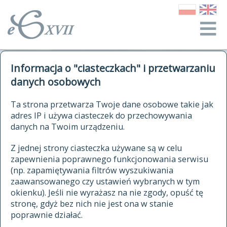
o Słowniku
Informacja o "ciasteczkach" i przetwarzaniu
autorzy Słownika
kwerendy
danych osobowych
jak cytować Słownik
historia
ELEKTRONICZNY SŁOWNIK
Ta strona przetwarza Twoje dane osobowe takie jak
publikacje
adres IP i używa ciasteczek do przechowywania
JĘZYKA POLSKIEGO
źródła
danych na Twoim urządzeniu.
XVII I XVIII WIEKU
autorzy tekstów źródłowych
Z jednej strony ciasteczka używane są w celu
zapewnienia poprawnego funkcjonowania serwisu
zasady opracowania
(np. zapamiętywania filtrów wyszukiwania
statystyki
zaawansowanego czy ustawień wybranych w tym
znajdź hasła
okienku). Jeśli nie wyrażasz na nie zgody, opuść tę
najnowsze hasła
stronę, gdyż bez nich nie jest ona w stanie
poprawnie działać.
zaczynające się od
ostatnio zmodyfikowane hasła