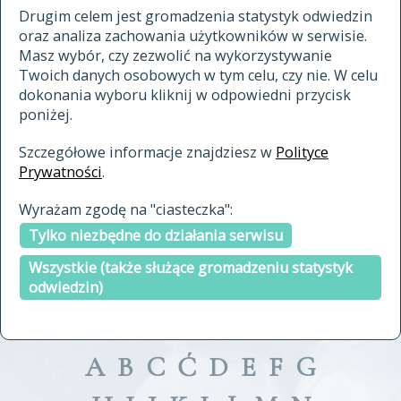
materiały archiwalne
Drugim celem jest gromadzenia statystyk odwiedzin
oraz analiza zachowania użytkowników w serwisie.
cytowanie
Masz wybór, czy zezwolić na wykorzystywanie
kontakt
Twoich danych osobowych w tym celu, czy nie. W celu
dokonania wyboru kliknij w odpowiedni przycisk
poniżej.
Szczegółowe informacje znajdziesz w
Polityce
Prywatności
.
przeszukaj także hasła w
Wyrażam zgodę na "ciasteczka":
indeksie
Tylko niezbędne do działania serwisu
a fronte
a tergo
Wszystkie (także służące gromadzeniu statystyk
odwiedzin)
A
B
C
Ć
D
E
F
G