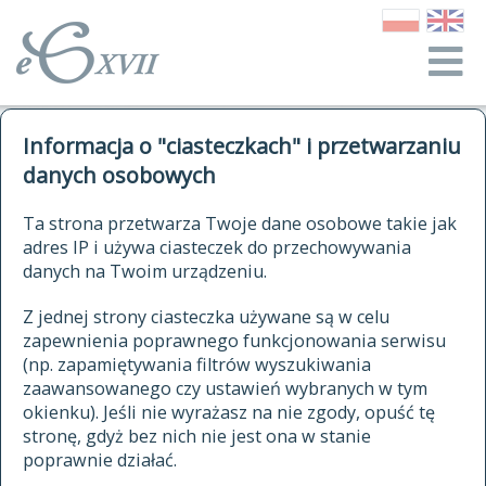
o Słowniku
Informacja o "ciasteczkach" i przetwarzaniu
autorzy Słownika
kwerendy
danych osobowych
jak cytować Słownik
historia
ELEKTRONICZNY SŁOWNIK
Ta strona przetwarza Twoje dane osobowe takie jak
publikacje
adres IP i używa ciasteczek do przechowywania
JĘZYKA POLSKIEGO
źródła
danych na Twoim urządzeniu.
XVII I XVIII WIEKU
autorzy tekstów źródłowych
Z jednej strony ciasteczka używane są w celu
zapewnienia poprawnego funkcjonowania serwisu
zasady opracowania
(np. zapamiętywania filtrów wyszukiwania
statystyki
zaawansowanego czy ustawień wybranych w tym
znajdź hasła
okienku). Jeśli nie wyrażasz na nie zgody, opuść tę
najnowsze hasła
stronę, gdyż bez nich nie jest ona w stanie
poprawnie działać.
zaczynające się od
ostatnio zmodyfikowane hasła