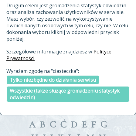
materiały archiwalne
Drugim celem jest gromadzenia statystyk odwiedzin
oraz analiza zachowania użytkowników w serwisie.
cytowanie
Masz wybór, czy zezwolić na wykorzystywanie
kontakt
Twoich danych osobowych w tym celu, czy nie. W celu
dokonania wyboru kliknij w odpowiedni przycisk
poniżej.
Szczegółowe informacje znajdziesz w
Polityce
Prywatności
.
przeszukaj także hasła w
Wyrażam zgodę na "ciasteczka":
indeksie
Tylko niezbędne do działania serwisu
a fronte
a tergo
Wszystkie (także służące gromadzeniu statystyk
odwiedzin)
A
B
C
Ć
D
E
F
G