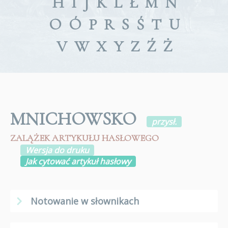
H
I
J
K
L
Ł
M
N
O
Ó
P
R
S
Ś
T
U
V
W
X
Y
Z
Ź
Ż
MNICHOWSKO
przysł.
ZALĄŻEK ARTYKUŁU HASŁOWEGO
Wersja do druku
Jak cytować artykuł hasłowy
Notowanie w słownikach