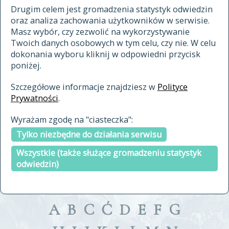
materiały archiwalne
Drugim celem jest gromadzenia statystyk odwiedzin
oraz analiza zachowania użytkowników w serwisie.
cytowanie
Masz wybór, czy zezwolić na wykorzystywanie
kontakt
Twoich danych osobowych w tym celu, czy nie. W celu
dokonania wyboru kliknij w odpowiedni przycisk
poniżej.
Szczegółowe informacje znajdziesz w
Polityce
Prywatności
.
przeszukaj także hasła w
Wyrażam zgodę na "ciasteczka":
indeksie
Tylko niezbędne do działania serwisu
a fronte
a tergo
Wszystkie (także służące gromadzeniu statystyk
odwiedzin)
A
B
C
Ć
D
E
F
G