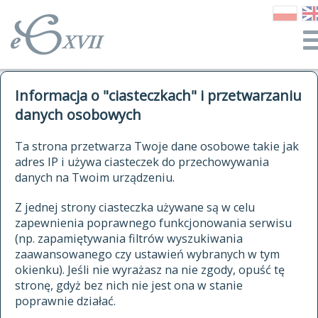
o Słowniku
Informacja o "ciasteczkach" i przetwarzaniu
autorzy Słownika
kwerendy
danych osobowych
jak cytować Słownik
historia
ELEKTRONICZNY SŁOWNIK
Ta strona przetwarza Twoje dane osobowe takie jak
publikacje
adres IP i używa ciasteczek do przechowywania
JĘZYKA POLSKIEGO
źródła
danych na Twoim urządzeniu.
XVII I XVIII WIEKU
autorzy tekstów źródłowych
Z jednej strony ciasteczka używane są w celu
zapewnienia poprawnego funkcjonowania serwisu
zasady opracowania
(np. zapamiętywania filtrów wyszukiwania
statystyki
zaawansowanego czy ustawień wybranych w tym
znajdź hasła
okienku). Jeśli nie wyrażasz na nie zgody, opuść tę
najnowsze hasła
stronę, gdyż bez nich nie jest ona w stanie
poprawnie działać.
zaczynające się od
ostatnio zmodyfikowane hasła