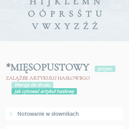
H
I
J
K
L
Ł
M
N
O
Ó
P
R
S
Ś
T
U
V
W
X
Y
Z
Ź
Ż
*
MIĘSOPUSTOWY
przym.
ZALĄŻEK ARTYKUŁU HASŁOWEGO
Wersja do druku
Jak cytować artykuł hasłowy
Notowanie w słownikach