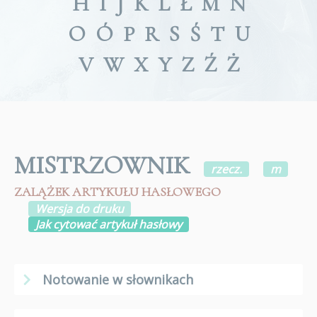
H
I
J
K
L
Ł
M
N
O
Ó
P
R
S
Ś
T
U
V
W
X
Y
Z
Ź
Ż
MISTRZOWNIK
rzecz.
m
ZALĄŻEK ARTYKUŁU HASŁOWEGO
Wersja do druku
Jak cytować artykuł hasłowy
Notowanie w słownikach