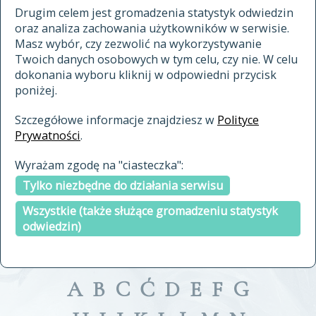
materiały archiwalne
Drugim celem jest gromadzenia statystyk odwiedzin
oraz analiza zachowania użytkowników w serwisie.
cytowanie
Masz wybór, czy zezwolić na wykorzystywanie
kontakt
Twoich danych osobowych w tym celu, czy nie. W celu
dokonania wyboru kliknij w odpowiedni przycisk
poniżej.
Szczegółowe informacje znajdziesz w
Polityce
Prywatności
.
przeszukaj także hasła w
Wyrażam zgodę na "ciasteczka":
indeksie
Tylko niezbędne do działania serwisu
a fronte
a tergo
Wszystkie (także służące gromadzeniu statystyk
odwiedzin)
A
B
C
Ć
D
E
F
G