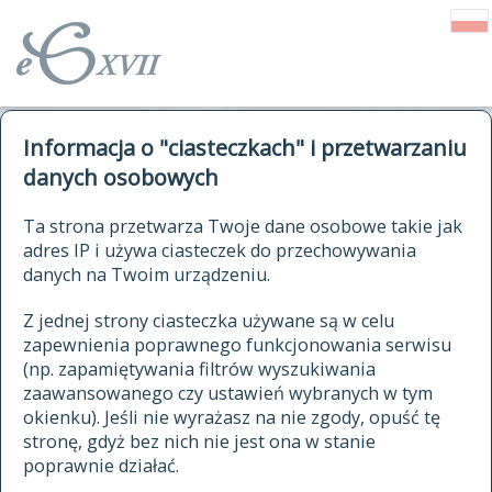
o Słowniku
Informacja o "ciasteczkach" i przetwarzaniu
autorzy Słownika
kwerendy
danych osobowych
jak cytować Słownik
historia
ELEKTRONICZNY SŁOWNIK
Ta strona przetwarza Twoje dane osobowe takie jak
publikacje
adres IP i używa ciasteczek do przechowywania
JĘZYKA POLSKIEGO
źródła
danych na Twoim urządzeniu.
XVII I XVIII WIEKU
autorzy tekstów źródłowych
Z jednej strony ciasteczka używane są w celu
zapewnienia poprawnego funkcjonowania serwisu
zasady opracowania
(np. zapamiętywania filtrów wyszukiwania
statystyki
zaawansowanego czy ustawień wybranych w tym
znajdź hasła
okienku). Jeśli nie wyrażasz na nie zgody, opuść tę
najnowsze hasła
stronę, gdyż bez nich nie jest ona w stanie
poprawnie działać.
zaczynające się od
ostatnio zmodyfikowane hasła