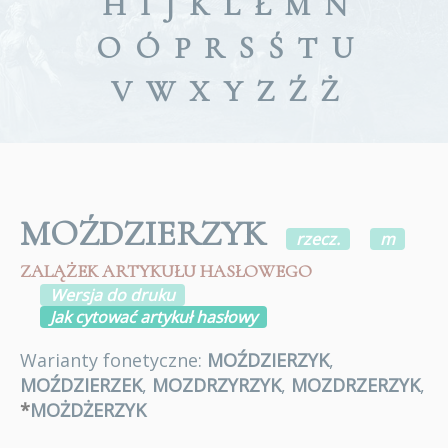
H
I
J
K
L
Ł
M
N
O
Ó
P
R
S
Ś
T
U
V
W
X
Y
Z
Ź
Ż
MOŹDZIERZYK
rzecz.
m
ZALĄŻEK ARTYKUŁU HASŁOWEGO
Wersja do druku
Jak cytować artykuł hasłowy
Warianty fonetyczne:
MOŹDZIERZYK
,
MOŹDZIERZEK
,
MOZDRZYRZYK
,
MOZDRZERZYK
,
*
MOŻDŻERZYK