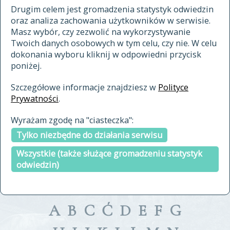
materiały archiwalne
Drugim celem jest gromadzenia statystyk odwiedzin
oraz analiza zachowania użytkowników w serwisie.
cytowanie
Masz wybór, czy zezwolić na wykorzystywanie
kontakt
Twoich danych osobowych w tym celu, czy nie. W celu
dokonania wyboru kliknij w odpowiedni przycisk
poniżej.
Szczegółowe informacje znajdziesz w
Polityce
Prywatności
.
przeszukaj także hasła w
Wyrażam zgodę na "ciasteczka":
indeksie
Tylko niezbędne do działania serwisu
a fronte
a tergo
Wszystkie (także służące gromadzeniu statystyk
odwiedzin)
A
B
C
Ć
D
E
F
G