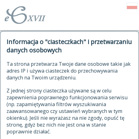
o Słowniku
Informacja o "ciasteczkach" i przetwarzaniu
autorzy Słownika
kwerendy
danych osobowych
jak cytować Słownik
historia
ELEKTRONICZNY SŁOWNIK
Ta strona przetwarza Twoje dane osobowe takie jak
publikacje
adres IP i używa ciasteczek do przechowywania
JĘZYKA POLSKIEGO
źródła
danych na Twoim urządzeniu.
XVII I XVIII WIEKU
autorzy tekstów źródłowych
Z jednej strony ciasteczka używane są w celu
zapewnienia poprawnego funkcjonowania serwisu
zasady opracowania
(np. zapamiętywania filtrów wyszukiwania
statystyki
zaawansowanego czy ustawień wybranych w tym
znajdź hasła
okienku). Jeśli nie wyrażasz na nie zgody, opuść tę
najnowsze hasła
stronę, gdyż bez nich nie jest ona w stanie
poprawnie działać.
zaczynające się od
ostatnio zmodyfikowane hasła