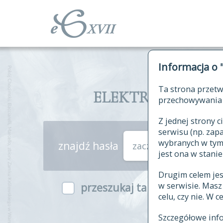
Informacja o 
Ta strona przetw
ELEKTRONICZNY S
przechowywania 
Z jednej strony
serwisu (np. za
wybranych w tym o
znajdź hasła
zaczynające się od
jest ona w stanie
Drugim celem je
w serwisie. Mas
przeszukaj także hasła w ind
celu, czy nie. W 
Szczegółowe inf