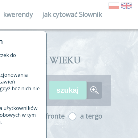
kwerendy
jak cytować Słownik
ika
h
czek do
II I XVIII WIEKU
nkcjonowania
ów źródłowych
tawień
wania
gdyż bez nich nie
ia użytkowników
ła
osobowych w tym
a fronte
a tergo
yfikowane
.