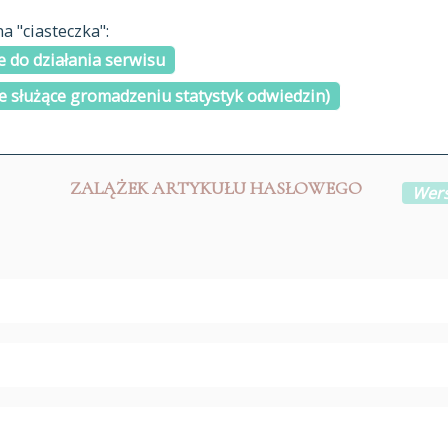
materiały arch
 "ciasteczka":
H
I
J
K
L
Ł
M
N
O
Ó
P
cytowanie
R
S
Ś
 do działania serwisu
kontakt
e służące gromadzeniu statystyk odwiedzin)
ZALĄŻEK ARTYKUŁU HASŁOWEGO
Wers