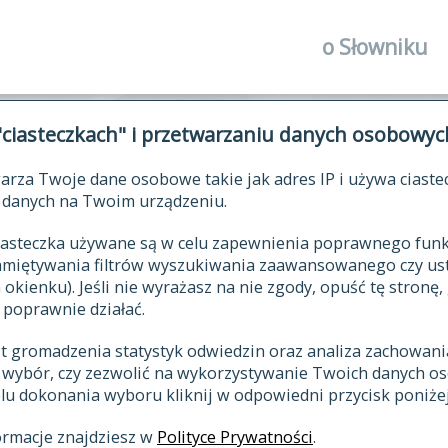
o Słowniku
autorzy Słown
"ciasteczkach" i przetwarzaniu danych osobowyc
historia
arza Twoje dane osobowe takie jak adres IP i używa ciaste
publikacje
ŁOWNIK JĘZYKA POLSKIEGO XV
danych na Twoim urządzeniu.
źródła
 ciasteczka używane są w celu zapewnienia poprawnego fu
autorzy tekst
pamiętywania filtrów wyszukiwania zaawansowanego czy us
zasady opraco
kienku). Jeśli nie wyrażasz na nie zgody, opuść tę stronę, 
 poprawnie działać.
statystyki
st gromadzenia statystyk odwiedzin oraz analiza zachowan
najnowsze has
z wybór, czy zezwolić na wykorzystywanie Twoich danych 
eksie
ostatnio zmod
celu dokonania wyboru kliknij w odpowiedni przycisk poniżej
hasła
ormacje znajdziesz w
Polityce Prywatności
.