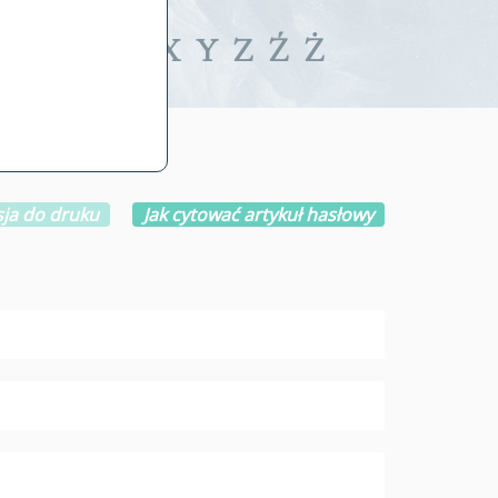
iwalne
T
U
V
W
X
Y
Z
Ź
Ż
ja do druku
Jak cytować artykuł hasłowy