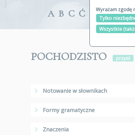
Wyrażam zgodę na
A
B
C
Ć
D
E
F
G
Tylko niezbędne
Wszystkie (takż
POCHODZISTO
przysł.
Notowanie w słownikach
Formy gramatyczne
Znaczenia