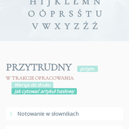
H
I
J
K
L
Ł
M
N
O
Ó
P
R
S
Ś
T
U
V
W
X
Y
Z
Ź
Ż
PRZYTRUDNY
przym.
W TRAKCIE OPRACOWANIA
Wersja do druku
Jak cytować artykuł hasłowy
Notowanie w słownikach