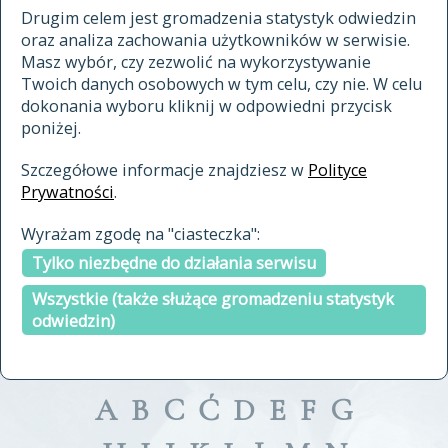
materiały archiwalne
Drugim celem jest gromadzenia statystyk odwiedzin
oraz analiza zachowania użytkowników w serwisie.
cytowanie
Masz wybór, czy zezwolić na wykorzystywanie
kontakt
Twoich danych osobowych w tym celu, czy nie. W celu
dokonania wyboru kliknij w odpowiedni przycisk
poniżej.
Szczegółowe informacje znajdziesz w
Polityce
Prywatności
.
przeszukaj także hasła w
Wyrażam zgodę na "ciasteczka":
indeksie
Tylko niezbędne do działania serwisu
a fronte
a tergo
Wszystkie (także służące gromadzeniu statystyk
odwiedzin)
A
B
C
Ć
D
E
F
G