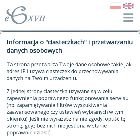
o Słowniku
Informacja o "ciasteczkach" i przetwarzaniu
autorzy Słownika
kwerendy
danych osobowych
jak cytować Słownik
historia
ELEKTRONICZNY SŁOWNIK
Ta strona przetwarza Twoje dane osobowe takie jak
publikacje
adres IP i używa ciasteczek do przechowywania
JĘZYKA POLSKIEGO
źródła
danych na Twoim urządzeniu.
XVII I XVIII WIEKU
autorzy tekstów źródłowych
Z jednej strony ciasteczka używane są w celu
zapewnienia poprawnego funkcjonowania serwisu
zasady opracowania
(np. zapamiętywania filtrów wyszukiwania
statystyki
zaawansowanego czy ustawień wybranych w tym
znajdź hasła
okienku). Jeśli nie wyrażasz na nie zgody, opuść tę
najnowsze hasła
stronę, gdyż bez nich nie jest ona w stanie
poprawnie działać.
zaczynające się od
ostatnio zmodyfikowane hasła