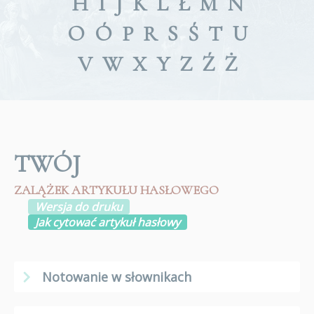
H
I
J
K
L
Ł
M
N
O
Ó
P
R
S
Ś
T
U
V
W
X
Y
Z
Ź
Ż
TWÓJ
ZALĄŻEK ARTYKUŁU HASŁOWEGO
Wersja do druku
Jak cytować artykuł hasłowy
Notowanie w słownikach