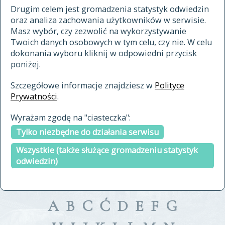
materiały archiwalne
Drugim celem jest gromadzenia statystyk odwiedzin
oraz analiza zachowania użytkowników w serwisie.
cytowanie
Masz wybór, czy zezwolić na wykorzystywanie
kontakt
Twoich danych osobowych w tym celu, czy nie. W celu
dokonania wyboru kliknij w odpowiedni przycisk
poniżej.
Szczegółowe informacje znajdziesz w
Polityce
Prywatności
.
przeszukaj także hasła w
Wyrażam zgodę na "ciasteczka":
indeksie
Tylko niezbędne do działania serwisu
a fronte
a tergo
Wszystkie (także służące gromadzeniu statystyk
odwiedzin)
A
B
C
Ć
D
E
F
G