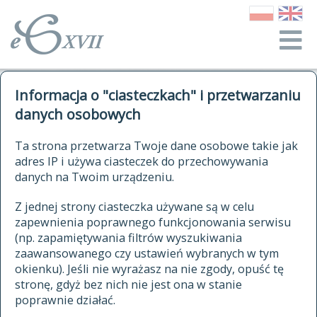
o Słowniku
Informacja o "ciasteczkach" i przetwarzaniu
autorzy Słownika
kwerendy
danych osobowych
jak cytować Słownik
historia
ELEKTRONICZNY SŁOWNIK
Ta strona przetwarza Twoje dane osobowe takie jak
publikacje
adres IP i używa ciasteczek do przechowywania
JĘZYKA POLSKIEGO
źródła
danych na Twoim urządzeniu.
XVII I XVIII WIEKU
autorzy tekstów źródłowych
Z jednej strony ciasteczka używane są w celu
zapewnienia poprawnego funkcjonowania serwisu
zasady opracowania
(np. zapamiętywania filtrów wyszukiwania
statystyki
zaawansowanego czy ustawień wybranych w tym
znajdź hasła
okienku). Jeśli nie wyrażasz na nie zgody, opuść tę
najnowsze hasła
stronę, gdyż bez nich nie jest ona w stanie
poprawnie działać.
zaczynające się od
ostatnio zmodyfikowane hasła