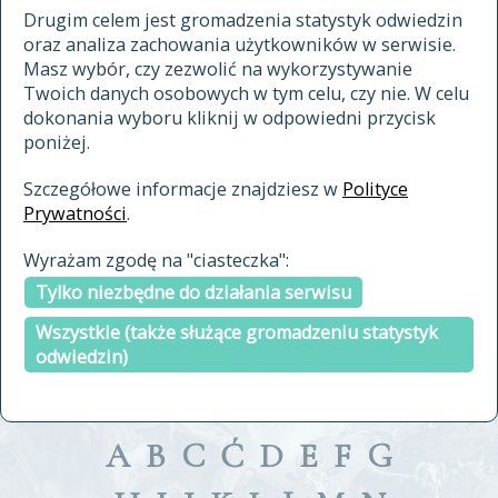
materiały archiwalne
Drugim celem jest gromadzenia statystyk odwiedzin
oraz analiza zachowania użytkowników w serwisie.
cytowanie
Masz wybór, czy zezwolić na wykorzystywanie
kontakt
Twoich danych osobowych w tym celu, czy nie. W celu
dokonania wyboru kliknij w odpowiedni przycisk
poniżej.
Szczegółowe informacje znajdziesz w
Polityce
Prywatności
.
przeszukaj także hasła w
Wyrażam zgodę na "ciasteczka":
indeksie
Tylko niezbędne do działania serwisu
a fronte
a tergo
Wszystkie (także służące gromadzeniu statystyk
odwiedzin)
A
B
C
Ć
D
E
F
G