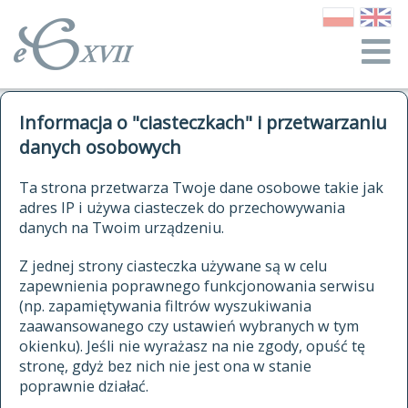
o Słowniku
Informacja o "ciasteczkach" i przetwarzaniu
autorzy Słownika
kwerendy
danych osobowych
jak cytować Słownik
historia
ELEKTRONICZNY SŁOWNIK
Ta strona przetwarza Twoje dane osobowe takie jak
publikacje
adres IP i używa ciasteczek do przechowywania
JĘZYKA POLSKIEGO
źródła
danych na Twoim urządzeniu.
XVII I XVIII WIEKU
autorzy tekstów źródłowych
Z jednej strony ciasteczka używane są w celu
zapewnienia poprawnego funkcjonowania serwisu
zasady opracowania
(np. zapamiętywania filtrów wyszukiwania
statystyki
zaawansowanego czy ustawień wybranych w tym
znajdź hasła
okienku). Jeśli nie wyrażasz na nie zgody, opuść tę
najnowsze hasła
stronę, gdyż bez nich nie jest ona w stanie
poprawnie działać.
zaczynające się od
ostatnio zmodyfikowane hasła