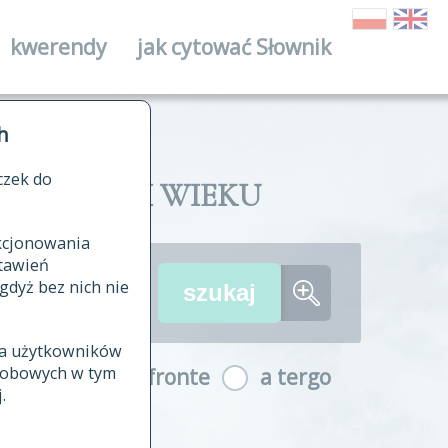
kwerendy
jak cytować Słownik
ika
h
czek do
II I XVIII WIEKU
nkcjonowania
ów źródłowych
tawień
wania
gdyż bez nich nie
ia użytkowników
ła
osobowych w tym
a fronte
a tergo
yfikowane
.