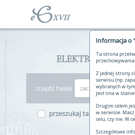
Informacja o 
Ta strona przetw
ELEKTRONICZNY S
przechowywania 
Z jednej strony
serwisu (np. za
wybranych w tym o
znajdź hasła
zaczynające się od
jest ona w stanie
Drugim celem je
w serwisie. Mas
przeszukaj także hasła w ind
celu, czy nie. W 
Szczegółowe inf