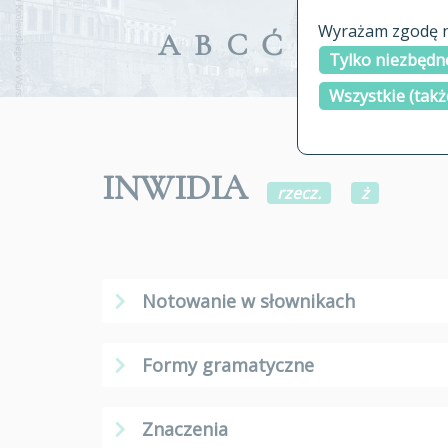
Wyrażam zgodę na
A
B
C
Ć
D
E
F
G
Tylko niezbędne
Wszystkie (takż
INWIDIA
rzecz.
ż
Notowanie w słownikach
Formy gramatyczne
Znaczenia