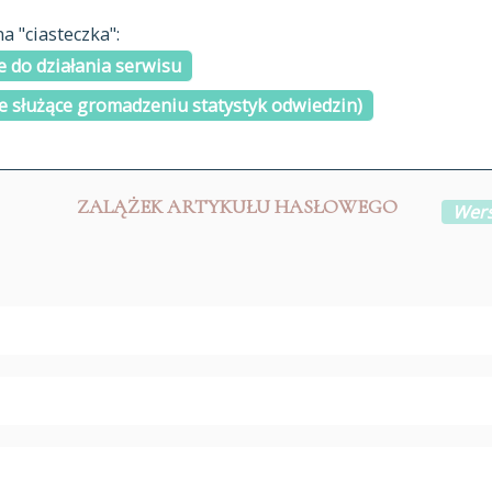
materiały arch
 "ciasteczka":
H
I
J
K
L
Ł
M
N
O
Ó
P
cytowanie
R
S
Ś
 do działania serwisu
kontakt
e służące gromadzeniu statystyk odwiedzin)
ZALĄŻEK ARTYKUŁU HASŁOWEGO
Wers