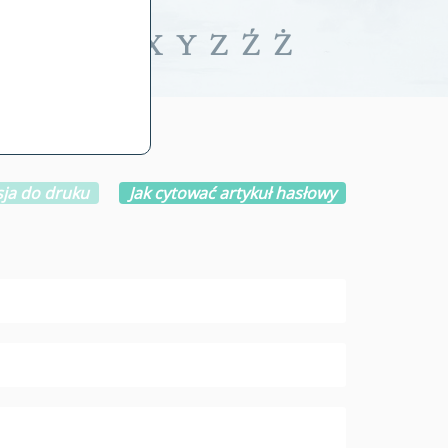
iwalne
T
U
V
W
X
Y
Z
Ź
Ż
ja do druku
Jak cytować artykuł hasłowy