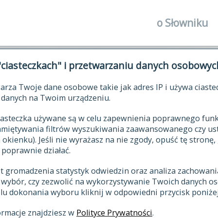
o Słowniku
autorzy Słown
"ciasteczkach" i przetwarzaniu danych osobowyc
historia
arza Twoje dane osobowe takie jak adres IP i używa ciaste
publikacje
ŁOWNIK JĘZYKA POLSKIEGO XV
danych na Twoim urządzeniu.
źródła
 ciasteczka używane są w celu zapewnienia poprawnego fu
autorzy tekst
pamiętywania filtrów wyszukiwania zaawansowanego czy us
zasady opraco
kienku). Jeśli nie wyrażasz na nie zgody, opuść tę stronę, 
 poprawnie działać.
statystyki
st gromadzenia statystyk odwiedzin oraz analiza zachowan
najnowsze has
z wybór, czy zezwolić na wykorzystywanie Twoich danych 
eksie
ostatnio zmod
celu dokonania wyboru kliknij w odpowiedni przycisk poniżej
hasła
ormacje znajdziesz w
Polityce Prywatności
.