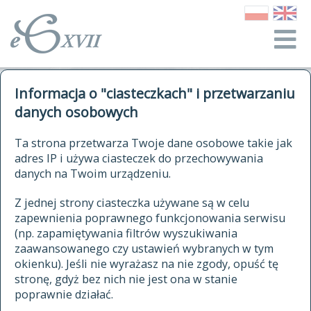
o Słowniku
Informacja o "ciasteczkach" i przetwarzaniu
autorzy Słownika
kwerendy
danych osobowych
jak cytować Słownik
historia
ELEKTRONICZNY SŁOWNIK
Ta strona przetwarza Twoje dane osobowe takie jak
publikacje
adres IP i używa ciasteczek do przechowywania
JĘZYKA POLSKIEGO
źródła
danych na Twoim urządzeniu.
XVII I XVIII WIEKU
autorzy tekstów źródłowych
Z jednej strony ciasteczka używane są w celu
zapewnienia poprawnego funkcjonowania serwisu
zasady opracowania
(np. zapamiętywania filtrów wyszukiwania
statystyki
zaawansowanego czy ustawień wybranych w tym
znajdź hasła
okienku). Jeśli nie wyrażasz na nie zgody, opuść tę
najnowsze hasła
stronę, gdyż bez nich nie jest ona w stanie
poprawnie działać.
zaczynające się od
ostatnio zmodyfikowane hasła