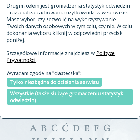
materiały archiwalne
Drugim celem jest gromadzenia statystyk odwiedzin
oraz analiza zachowania użytkowników w serwisie.
cytowanie
Masz wybór, czy zezwolić na wykorzystywanie
kontakt
Twoich danych osobowych w tym celu, czy nie. W celu
dokonania wyboru kliknij w odpowiedni przycisk
poniżej.
Szczegółowe informacje znajdziesz w
Polityce
Prywatności
.
przeszukaj także hasła w
Wyrażam zgodę na "ciasteczka":
indeksie
Tylko niezbędne do działania serwisu
a fronte
a tergo
Wszystkie (także służące gromadzeniu statystyk
odwiedzin)
A
B
C
Ć
D
E
F
G