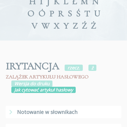
H
I
J
K
L
Ł
M
N
O
Ó
P
R
S
Ś
T
U
V
W
X
Y
Z
Ź
Ż
IRYTANCJA
rzecz.
ż
ZALĄŻEK ARTYKUŁU HASŁOWEGO
Wersja do druku
Jak cytować artykuł hasłowy
Notowanie w słownikach