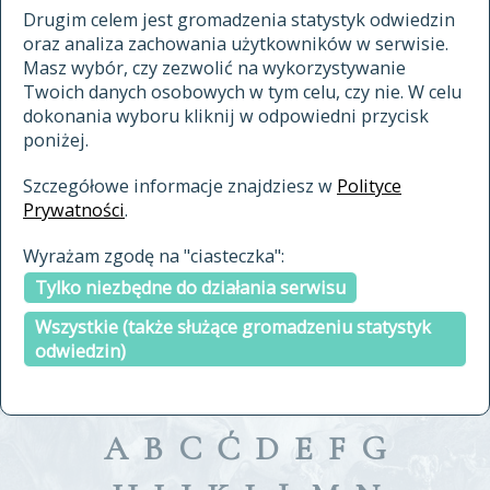
materiały archiwalne
Drugim celem jest gromadzenia statystyk odwiedzin
oraz analiza zachowania użytkowników w serwisie.
cytowanie
Masz wybór, czy zezwolić na wykorzystywanie
kontakt
Twoich danych osobowych w tym celu, czy nie. W celu
dokonania wyboru kliknij w odpowiedni przycisk
poniżej.
Szczegółowe informacje znajdziesz w
Polityce
Prywatności
.
przeszukaj także hasła w
Wyrażam zgodę na "ciasteczka":
indeksie
Tylko niezbędne do działania serwisu
a fronte
a tergo
Wszystkie (także służące gromadzeniu statystyk
odwiedzin)
A
B
C
Ć
D
E
F
G