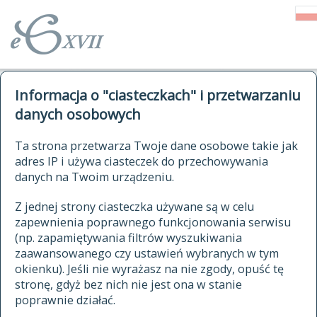
o Słowniku
Informacja o "ciasteczkach" i przetwarzaniu
autorzy Słownika
kwerendy
danych osobowych
jak cytować Słownik
historia
ELEKTRONICZNY SŁOWNIK
Ta strona przetwarza Twoje dane osobowe takie jak
publikacje
adres IP i używa ciasteczek do przechowywania
JĘZYKA POLSKIEGO
źródła
danych na Twoim urządzeniu.
XVII I XVIII WIEKU
autorzy tekstów źródłowych
Z jednej strony ciasteczka używane są w celu
zapewnienia poprawnego funkcjonowania serwisu
zasady opracowania
(np. zapamiętywania filtrów wyszukiwania
statystyki
zaawansowanego czy ustawień wybranych w tym
znajdź hasła
okienku). Jeśli nie wyrażasz na nie zgody, opuść tę
najnowsze hasła
stronę, gdyż bez nich nie jest ona w stanie
poprawnie działać.
zaczynające się od
ostatnio zmodyfikowane hasła