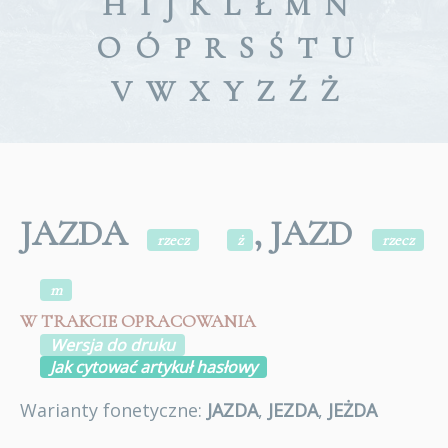
H
I
J
K
L
Ł
M
N
O
Ó
P
R
S
Ś
T
U
V
W
X
Y
Z
Ź
Ż
JAZDA
, JAZD
rzecz
ż
rzecz
m
W TRAKCIE OPRACOWANIA
Wersja do druku
Jak cytować artykuł hasłowy
Warianty fonetyczne:
JAZDA
,
JEZDA
,
JEŻDA